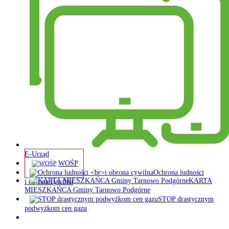
E-Urząd
WOŚP
Ochrona ludności
KARTA
i obrona cywilna
MIESZKAŃCA Gminy Tarnowo Podgórne
STOP drastycznym
podwyżkom cen gazu