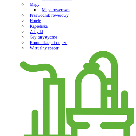
Mapy
Mapa rowerowa
Przewodnik rowerowy
Hotele
Kąpieliska
Zabytki
Gry turystyczne
Komunikacja i dojazd
Wirtualny spacer