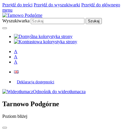
Przejdź do treści
Przejdź do wyszukiwarki
Przejdź do głównego
menu
Wyszukiwarka
A
A
A
Deklaracja dostępności
Odnośnik do wideotłumacza
Tarnowo Podgórne
Poziom bliżej