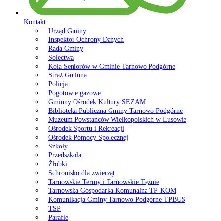
Kontakt
Urząd Gminy
Inspektor Ochrony Danych
Rada Gminy
Sołectwa
Koła Seniorów w Gminie Tarnowo Podgórne
Straż Gminna
Policja
Pogotowie gazowe
Gminny Ośrodek Kultury SEZAM
Biblioteka Publiczna Gminy Tarnowo Podgórne
Muzeum Powstańców Wielkopolskich w Lusowie
Ośrodek Sportu i Rekreacji
Ośrodek Pomocy Społecznej
Szkoły
Przedszkola
Żłobki
Schronisko dla zwierząt
Tarnowskie Termy i Tarnowskie Tężnie
Tarnowska Gospodarka Komunalna TP-KOM
Komunikacja Gminy Tarnowo Podgórne TPBUS
TSP
Parafie