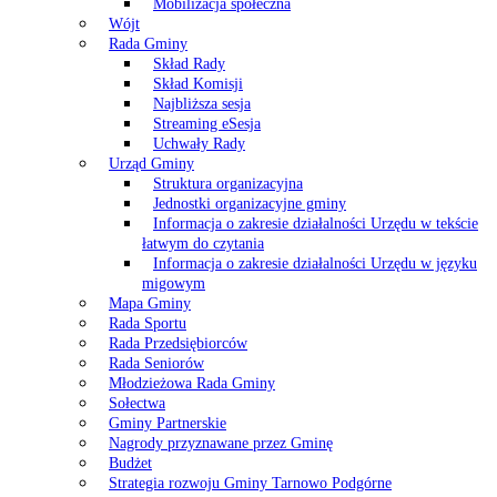
Mobilizacja społeczna
Wójt
Rada Gminy
Skład Rady
Skład Komisji
Najbliższa sesja
Streaming eSesja
Uchwały Rady
Urząd Gminy
Struktura organizacyjna
Jednostki organizacyjne gminy
Informacja o zakresie działalności Urzędu w tekście
łatwym do czytania
Informacja o zakresie działalności Urzędu w języku
migowym
Mapa Gminy
Rada Sportu
Rada Przedsiębiorców
Rada Seniorów
Młodzieżowa Rada Gminy
Sołectwa
Gminy Partnerskie
Nagrody przyznawane przez Gminę
Budżet
Strategia rozwoju Gminy Tarnowo Podgórne