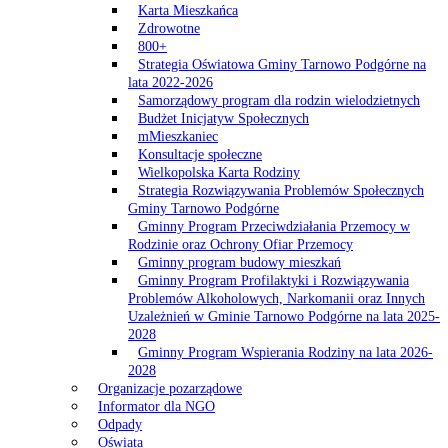
Karta Mieszkańca
Zdrowotne
800+
Strategia Oświatowa Gminy Tarnowo Podgórne na
lata 2022-2026
Samorządowy program dla rodzin wielodzietnych
Budżet Inicjatyw Społecznych
mMieszkaniec
Konsultacje społeczne
Wielkopolska Karta Rodziny
Strategia Rozwiązywania Problemów Społecznych
Gminy Tarnowo Podgórne
Gminny Program Przeciwdziałania Przemocy w
Rodzinie oraz Ochrony Ofiar Przemocy
Gminny program budowy mieszkań
Gminny Program Profilaktyki i Rozwiązywania
Problemów Alkoholowych, Narkomanii oraz Innych
Uzależnień w Gminie Tarnowo Podgórne na lata 2025-
2028
Gminny Program Wspierania Rodziny na lata 2026-
2028
Organizacje pozarządowe
Informator dla NGO
Odpady
Oświata