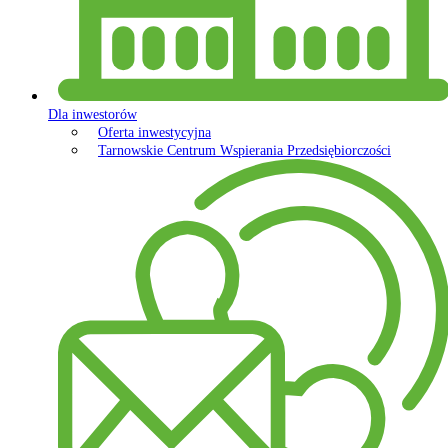
Dla inwestorów
Oferta inwestycyjna
Tarnowskie Centrum Wspierania Przedsiębiorczości