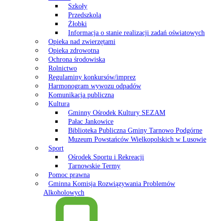
Szkoły
Przedszkola
Żłobki
Informacja o stanie realizacji zadań oświatowych
Opieka nad zwierzętami
Opieka zdrowotna
Ochrona środowiska
Rolnictwo
Regulaminy konkursów/imprez
Harmonogram wywozu odpadów
Komunikacja publiczna
Kultura
Gminny Ośrodek Kultury SEZAM
Pałac Jankowice
Biblioteka Publiczna Gminy Tarnowo Podgórne
Muzeum Powstańców Wielkopolskich w Lusowie
Sport
Ośrodek Sportu i Rekreacji
Tarnowskie Termy
Pomoc prawna
Gminna Komisja Rozwiązywania Problemów
Alkoholowych