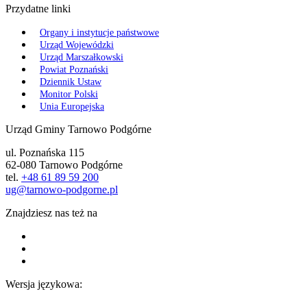
Przydatne linki
Organy i instytucje państwowe
Urząd Wojewódzki
Urząd Marszałkowski
Powiat Poznański
Dziennik Ustaw
Monitor Polski
Unia Europejska
Urząd Gminy Tarnowo Podgórne
ul. Poznańska 115
62-080 Tarnowo Podgórne
tel.
+48 61 89 59 200
ug@tarnowo-podgorne.pl
Znajdziesz nas też na
Wersja językowa: