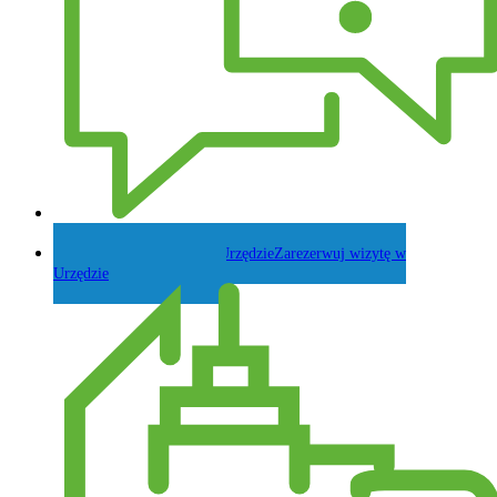
Zadaj pytanie Wójtowi
Zarezerwuj wizytę w
Urzędzie