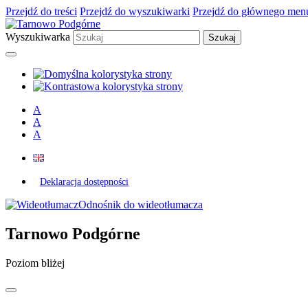
Przejdź do treści
Przejdź do wyszukiwarki
Przejdź do głównego men
Wyszukiwarka
A
A
A
Deklaracja dostępności
Odnośnik do wideotłumacza
Tarnowo Podgórne
Poziom bliżej