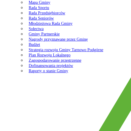
Mapa Gminy
Rada Sportu
Rada Przedsiębiorców
Rada Seniorów
Młodzieżowa Rada Gminy
Sołectwa
Gminy Partnerskie
Nagrody przyznawane przez Gminę
Budżet
Strategia rozwoju Gminy Tarnowo Podgórne
Plan Rozwoju Lokalnego
Zagospodarowanie przestrzenne
Dofinansowania projektów
Raporty o stanie Gminy