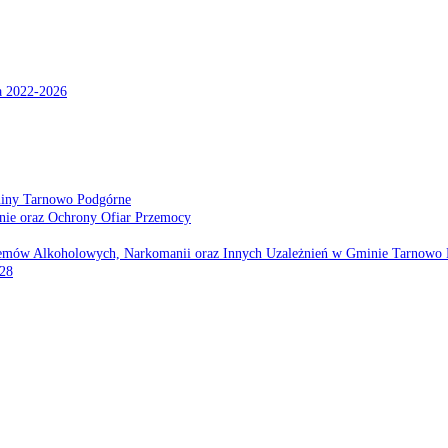
a 2022-2026
miny Tarnowo Podgórne
nie oraz Ochrony Ofiar Przemocy
emów Alkoholowych, Narkomanii oraz Innych Uzależnień w Gminie Tarnowo 
028