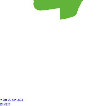
atwym do czytania
 migowym