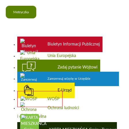
Metryczka
Biuletyn Informacji Publicznej
Unia Europejska
Zadaj pytanie Wójtowi
Zarezerwuj wizytę w Urzędzie
E-Urząd
WOŚP
Ochrona ludności
i obrona cywilna