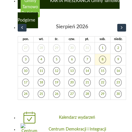
KARTA MIESZKAŃCA Gminy Tarnowo
Podgórne
Sierpień 2026
pon.
wt.
śr.
czw.
pt.
sob.
niedz.
27
28
29
30
31
1
2
3
4
5
6
7
8
9
10
11
12
13
14
15
16
17
18
19
20
21
22
23
24
25
26
27
28
29
30
Kalendarz wydarzeń
Centrum Demokracji i Integracji