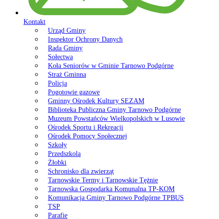
Kontakt
Urząd Gminy
Inspektor Ochrony Danych
Rada Gminy
Sołectwa
Koła Seniorów w Gminie Tarnowo Podgórne
Straż Gminna
Policja
Pogotowie gazowe
Gminny Ośrodek Kultury SEZAM
Biblioteka Publiczna Gminy Tarnowo Podgórne
Muzeum Powstańców Wielkopolskich w Lusowie
Ośrodek Sportu i Rekreacji
Ośrodek Pomocy Społecznej
Szkoły
Przedszkola
Żłobki
Schronisko dla zwierząt
Tarnowskie Termy i Tarnowskie Tężnie
Tarnowska Gospodarka Komunalna TP-KOM
Komunikacja Gminy Tarnowo Podgórne TPBUS
TSP
Parafie