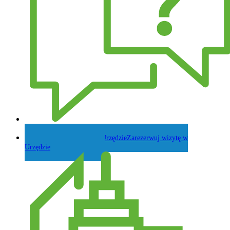
Zadaj pytanie Wójtowi
Zarezerwuj wizytę w
Urzędzie