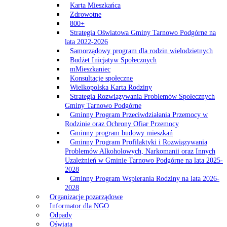
Karta Mieszkańca
Zdrowotne
800+
Strategia Oświatowa Gminy Tarnowo Podgórne na
lata 2022-2026
Samorządowy program dla rodzin wielodzietnych
Budżet Inicjatyw Społecznych
mMieszkaniec
Konsultacje społeczne
Wielkopolska Karta Rodziny
Strategia Rozwiązywania Problemów Społecznych
Gminy Tarnowo Podgórne
Gminny Program Przeciwdziałania Przemocy w
Rodzinie oraz Ochrony Ofiar Przemocy
Gminny program budowy mieszkań
Gminny Program Profilaktyki i Rozwiązywania
Problemów Alkoholowych, Narkomanii oraz Innych
Uzależnień w Gminie Tarnowo Podgórne na lata 2025-
2028
Gminny Program Wspierania Rodziny na lata 2026-
2028
Organizacje pozarządowe
Informator dla NGO
Odpady
Oświata