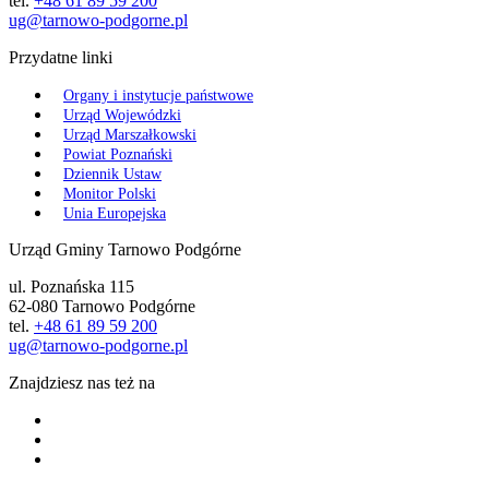
tel.
+48 61 89 59 200
ug@tarnowo-podgorne.pl
Przydatne linki
Organy i instytucje państwowe
Urząd Wojewódzki
Urząd Marszałkowski
Powiat Poznański
Dziennik Ustaw
Monitor Polski
Unia Europejska
Urząd Gminy Tarnowo Podgórne
ul. Poznańska 115
62-080 Tarnowo Podgórne
tel.
+48 61 89 59 200
ug@tarnowo-podgorne.pl
Znajdziesz nas też na