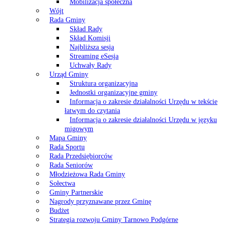
Mobilizacja społeczna
Wójt
Rada Gminy
Skład Rady
Skład Komisji
Najbliższa sesja
Streaming eSesja
Uchwały Rady
Urząd Gminy
Struktura organizacyjna
Jednostki organizacyjne gminy
Informacja o zakresie działalności Urzędu w tekście
łatwym do czytania
Informacja o zakresie działalności Urzędu w języku
migowym
Mapa Gminy
Rada Sportu
Rada Przedsiębiorców
Rada Seniorów
Młodzieżowa Rada Gminy
Sołectwa
Gminy Partnerskie
Nagrody przyznawane przez Gminę
Budżet
Strategia rozwoju Gminy Tarnowo Podgórne