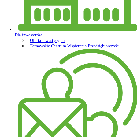
Dla inwestorów
Oferta inwestycyjna
Tarnowskie Centrum Wspierania Przedsiębiorczości