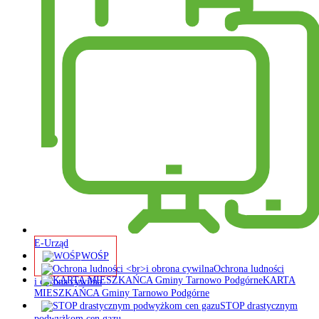
E-Urząd
WOŚP
Ochrona ludności
KARTA
i obrona cywilna
MIESZKAŃCA Gminy Tarnowo Podgórne
STOP drastycznym
podwyżkom cen gazu