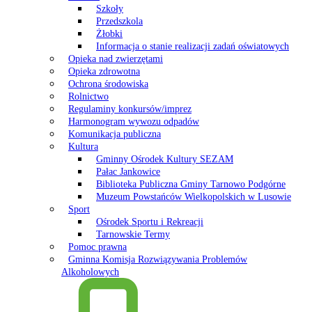
Szkoły
Przedszkola
Żłobki
Informacja o stanie realizacji zadań oświatowych
Opieka nad zwierzętami
Opieka zdrowotna
Ochrona środowiska
Rolnictwo
Regulaminy konkursów/imprez
Harmonogram wywozu odpadów
Komunikacja publiczna
Kultura
Gminny Ośrodek Kultury SEZAM
Pałac Jankowice
Biblioteka Publiczna Gminy Tarnowo Podgórne
Muzeum Powstańców Wielkopolskich w Lusowie
Sport
Ośrodek Sportu i Rekreacji
Tarnowskie Termy
Pomoc prawna
Gminna Komisja Rozwiązywania Problemów
Alkoholowych