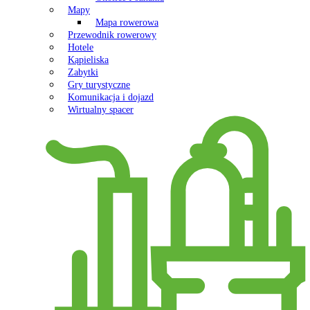
Mapy
Mapa rowerowa
Przewodnik rowerowy
Hotele
Kąpieliska
Zabytki
Gry turystyczne
Komunikacja i dojazd
Wirtualny spacer