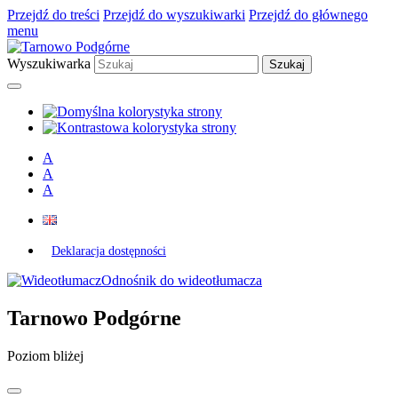
Przejdź do treści
Przejdź do wyszukiwarki
Przejdź do głównego
menu
Wyszukiwarka
A
A
A
Deklaracja dostępności
Odnośnik do wideotłumacza
Tarnowo Podgórne
Poziom bliżej