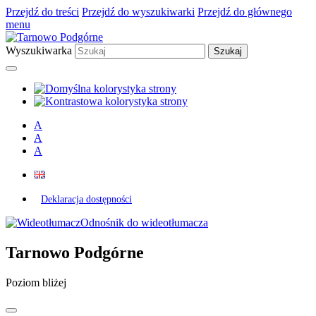
Przejdź do treści
Przejdź do wyszukiwarki
Przejdź do głównego
menu
Wyszukiwarka
A
A
A
Deklaracja dostępności
Odnośnik do wideotłumacza
Tarnowo Podgórne
Poziom bliżej