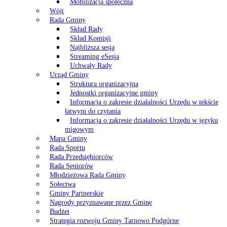
Mobilizacja społeczna
Wójt
Rada Gminy
Skład Rady
Skład Komisji
Najbliższa sesja
Streaming eSesja
Uchwały Rady
Urząd Gminy
Struktura organizacyjna
Jednostki organizacyjne gminy
Informacja o zakresie działalności Urzędu w tekście
łatwym do czytania
Informacja o zakresie działalności Urzędu w języku
migowym
Mapa Gminy
Rada Sportu
Rada Przedsiębiorców
Rada Seniorów
Młodzieżowa Rada Gminy
Sołectwa
Gminy Partnerskie
Nagrody przyznawane przez Gminę
Budżet
Strategia rozwoju Gminy Tarnowo Podgórne