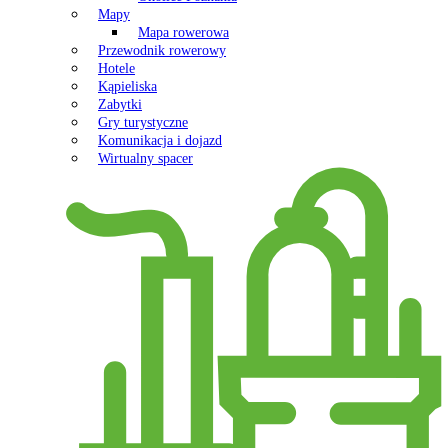
Mapy
Mapa rowerowa
Przewodnik rowerowy
Hotele
Kąpieliska
Zabytki
Gry turystyczne
Komunikacja i dojazd
Wirtualny spacer