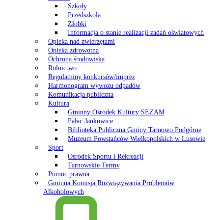
Szkoły
Przedszkola
Żłobki
Informacja o stanie realizacji zadań oświatowych
Opieka nad zwierzętami
Opieka zdrowotna
Ochrona środowiska
Rolnictwo
Regulaminy konkursów/imprez
Harmonogram wywozu odpadów
Komunikacja publiczna
Kultura
Gminny Ośrodek Kultury SEZAM
Pałac Jankowice
Biblioteka Publiczna Gminy Tarnowo Podgórne
Muzeum Powstańców Wielkopolskich w Lusowie
Sport
Ośrodek Sportu i Rekreacji
Tarnowskie Termy
Pomoc prawna
Gminna Komisja Rozwiązywania Problemów
Alkoholowych