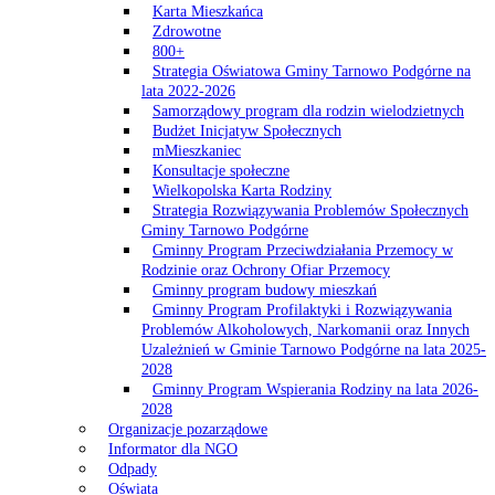
Karta Mieszkańca
Zdrowotne
800+
Strategia Oświatowa Gminy Tarnowo Podgórne na
lata 2022-2026
Samorządowy program dla rodzin wielodzietnych
Budżet Inicjatyw Społecznych
mMieszkaniec
Konsultacje społeczne
Wielkopolska Karta Rodziny
Strategia Rozwiązywania Problemów Społecznych
Gminy Tarnowo Podgórne
Gminny Program Przeciwdziałania Przemocy w
Rodzinie oraz Ochrony Ofiar Przemocy
Gminny program budowy mieszkań
Gminny Program Profilaktyki i Rozwiązywania
Problemów Alkoholowych, Narkomanii oraz Innych
Uzależnień w Gminie Tarnowo Podgórne na lata 2025-
2028
Gminny Program Wspierania Rodziny na lata 2026-
2028
Organizacje pozarządowe
Informator dla NGO
Odpady
Oświata