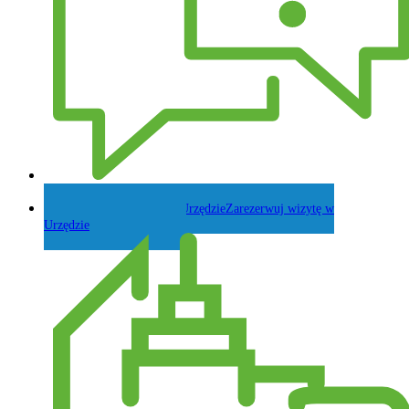
Zadaj pytanie Wójtowi
Zarezerwuj wizytę w
Urzędzie