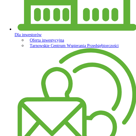
Dla inwestorów
Oferta inwestycyjna
Tarnowskie Centrum Wspierania Przedsiębiorczości