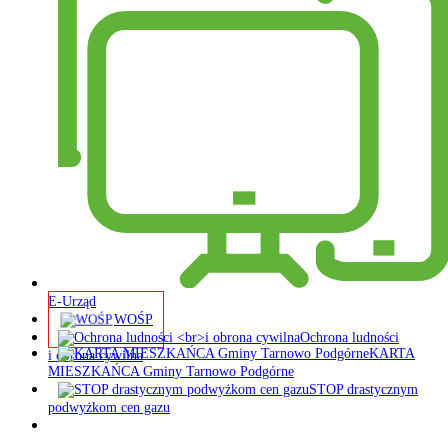
E-Urząd
WOŚP
Ochrona ludności
KARTA
i obrona cywilna
MIESZKAŃCA Gminy Tarnowo Podgórne
STOP drastycznym
podwyżkom cen gazu