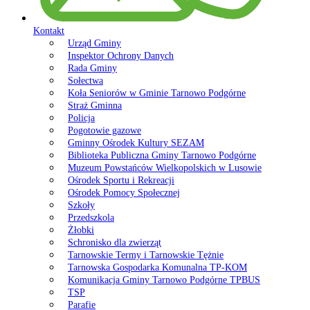
Kontakt
Urząd Gminy
Inspektor Ochrony Danych
Rada Gminy
Sołectwa
Koła Seniorów w Gminie Tarnowo Podgórne
Straż Gminna
Policja
Pogotowie gazowe
Gminny Ośrodek Kultury SEZAM
Biblioteka Publiczna Gminy Tarnowo Podgórne
Muzeum Powstańców Wielkopolskich w Lusowie
Ośrodek Sportu i Rekreacji
Ośrodek Pomocy Społecznej
Szkoły
Przedszkola
Żłobki
Schronisko dla zwierząt
Tarnowskie Termy i Tarnowskie Tężnie
Tarnowska Gospodarka Komunalna TP-KOM
Komunikacja Gminy Tarnowo Podgórne TPBUS
TSP
Parafie