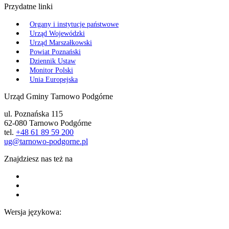
Przydatne linki
Organy i instytucje państwowe
Urząd Wojewódzki
Urząd Marszałkowski
Powiat Poznański
Dziennik Ustaw
Monitor Polski
Unia Europejska
Urząd Gminy Tarnowo Podgórne
ul. Poznańska 115
62-080 Tarnowo Podgórne
tel.
+48 61 89 59 200
ug@tarnowo-podgorne.pl
Znajdziesz nas też na
Wersja językowa: