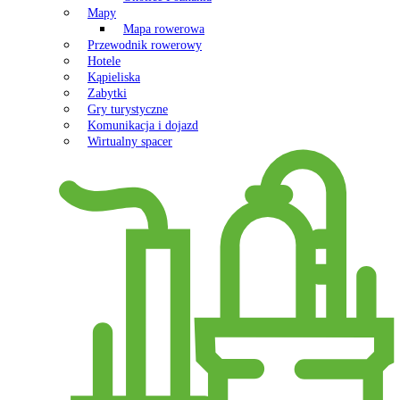
Mapy
Mapa rowerowa
Przewodnik rowerowy
Hotele
Kąpieliska
Zabytki
Gry turystyczne
Komunikacja i dojazd
Wirtualny spacer