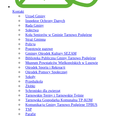
Kontakt
Urząd Gminy
Inspektor Ochrony Danych
Rada Gminy
Sołectwa
Koła Seniorów w Gminie Tarnowo Podgórne
Straż Gminna
Policja
Pogotowie gazowe
Gminny Ośrodek Kultury SEZAM
Biblioteka Publiczna Gminy Tarnowo Podgórne
Muzeum Powstańców Wielkopolskich w Lusowie
Ośrodek Sportu i Rekreacji
Ośrodek Pomocy Społecznej
Szkoły
Przedszkola
Żłobki
Schronisko dla zwierząt
Tarnowskie Termy i Tarnowskie Tężnie
Tarnowska Gospodarka Komunalna TP-KOM
Komunikacja Gminy Tarnowo Podgórne TPBUS
TSP
Parafie