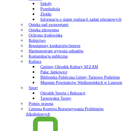
Szkoły
Przedszkola
Żłobki
Informacja o stanie realizacji zadań oświatowych
Opieka nad zwierzętami
Opieka zdrowotna
Ochrona środowiska
Rolnictwo
Regulaminy konkursów/imprez
Harmonogram wywozu odpadów
Komunikacja publiczna
Kultura
Gminny Ośrodek Kultury SEZAM
Pałac Jankowice
Biblioteka Publiczna Gminy Tarnowo Podgórne
Muzeum Powstańców Wielkopolskich w Lusowie
Sport
Ośrodek Sportu i Rekreacji
Tarnowskie Termy
Pomoc prawna
Gminna Komisja Rozwiązywania Problemów
Alkoholowych