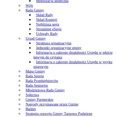
Mobilizacja społeczna
Wójt
Rada Gminy
Skład Rady
Skład Komisji
Najbliższa sesja
Streaming eSesja
Uchwały Rady
Urząd Gminy
Struktura organizacyjna
Jednostki organizacyjne gminy
Informacja o zakresie działalności Urzędu w tekście
łatwym do czytania
Informacja o zakresie działalności Urzędu w języku
migowym
Mapa Gminy
Rada Sportu
Rada Przedsiębiorców
Rada Seniorów
Młodzieżowa Rada Gminy
Sołectwa
Gminy Partnerskie
Nagrody przyznawane przez Gminę
Budżet
Strategia rozwoju Gminy Tarnowo Podgórne