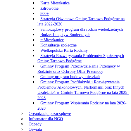
Karta Mieszkańca
Zdrowotne
800+
Strategia Oświatowa Gminy Tarnowo Podgórne na
lata 2022-2026
Samorządowy program dla rodzin wielodzietnych
Budżet Inicjatyw Społecznych
mMieszkaniec
Konsultacje społeczne
Wielkopolska Karta Rodziny
Strategia Rozwiązywania Problemów Społecznych
Gminy Tarnowo Podgórne
Gminny Program Przeciwdziałania Przemocy w
Rodzinie oraz Ochrony Ofiar Przemocy
Gminny program budowy mieszkań
Gminny Program Profilaktyki i Rozwiązywania
Problemów Alkoholowych, Narkomanii oraz Innych
Uzależnień w Gminie Tarnowo Podgórne na lata 2025-
2028
Gminny Program Wspierania Rodziny na lata 2026-
2028
Organizacje pozarządowe
Informator dla NGO
Odpady
Oświata