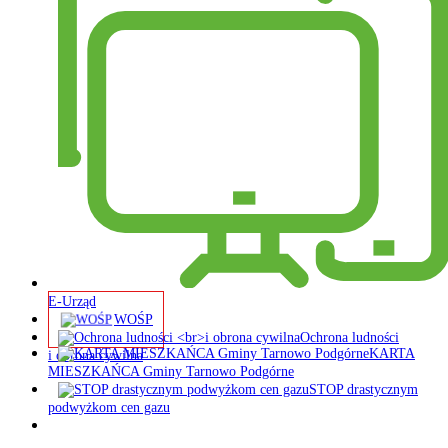
E-Urząd
WOŚP
Ochrona ludności
KARTA
i obrona cywilna
MIESZKAŃCA Gminy Tarnowo Podgórne
STOP drastycznym
podwyżkom cen gazu