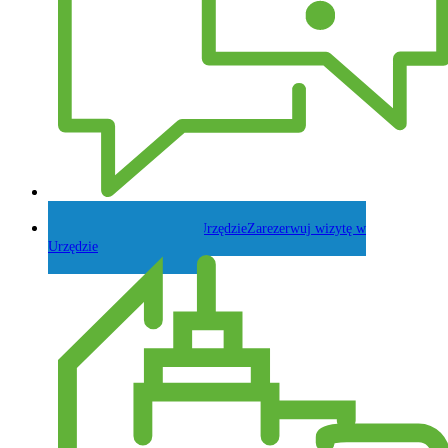
Zadaj pytanie Wójtowi
Zarezerwuj wizytę w
Urzędzie