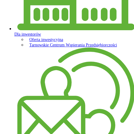
Dla inwestorów
Oferta inwestycyjna
Tarnowskie Centrum Wspierania Przedsiębiorczości