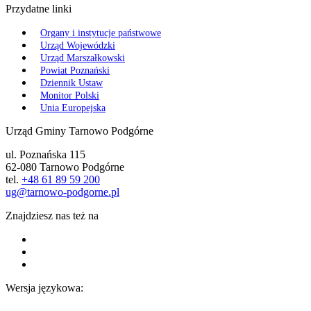
Przydatne linki
Organy i instytucje państwowe
Urząd Wojewódzki
Urząd Marszałkowski
Powiat Poznański
Dziennik Ustaw
Monitor Polski
Unia Europejska
Urząd Gminy Tarnowo Podgórne
ul. Poznańska 115
62-080 Tarnowo Podgórne
tel.
+48 61 89 59 200
ug@tarnowo-podgorne.pl
Znajdziesz nas też na
Wersja językowa: