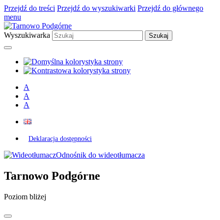
Przejdź do treści
Przejdź do wyszukiwarki
Przejdź do głównego
menu
Wyszukiwarka
A
A
A
Deklaracja dostępności
Odnośnik do wideotłumacza
Tarnowo Podgórne
Poziom bliżej