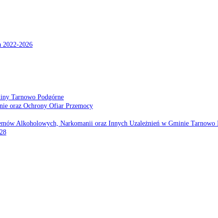
a 2022-2026
miny Tarnowo Podgórne
nie oraz Ochrony Ofiar Przemocy
emów Alkoholowych, Narkomanii oraz Innych Uzależnień w Gminie Tarnowo 
028