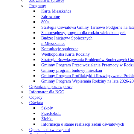
Jak załatwić sprawę?
Programy
Karta Mieszkańca
Zdrowotne
800+
Strategia Oświatowa Gminy Tarnowo Podgórne na lat
Samorządowy program dla rodzin wielodzietnych
Budżet Inicjatyw Społecznych
mMieszkaniec
Konsultacje społeczne
Wielkopolska Karta Rodziny
Strategia Rozwiązywania Problemów Społecznych G
Gminny Program Przeciwdziałania Przemocy w Rodzi
Gminny program budowy mieszkań
Gminny Program Profilaktyki i Rozwiązywania Probl
Gminny Program Wspierania Rodziny na lata 2026-2
Organizacje pozarządowe
Informator dla NGO
Odpady
Oświata
Szkoły
Przedszkola
Żłobki
Informacja o stanie realizacji zadań oświatowych
Opieka nad zwierzętami