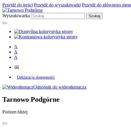
Przejdź do treści
Przejdź do wyszukiwarki
Przejdź do głównego men
Wyszukiwarka
A
A
A
Deklaracja dostępności
Odnośnik do wideotłumacza
Tarnowo Podgórne
Poziom bliżej