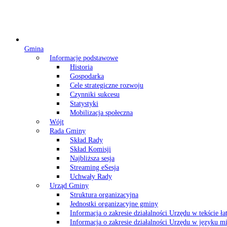
Gmina
Informacje podstawowe
Historia
Gospodarka
Cele strategiczne rozwoju
Czynniki sukcesu
Statystyki
Mobilizacja społeczna
Wójt
Rada Gminy
Skład Rady
Skład Komisji
Najbliższa sesja
Streaming eSesja
Uchwały Rady
Urząd Gminy
Struktura organizacyjna
Jednostki organizacyjne gminy
Informacja o zakresie działalności Urzędu w tekście ł
Informacja o zakresie działalności Urzędu w języku