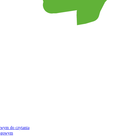
atwym do czytania
 migowym