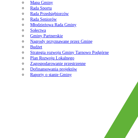
Mapa Gminy
Rada Sportu
Rada Przedsiębiorców
Rada Seniorów
Młodzieżowa Rada Gminy
Sołectwa
Gminy Partnerskie
Nagrody przyznawane przez Gminę
Budżet
Strategia rozwoju Gminy Tarnowo Podgórne
Plan Rozwoju Lokalnego
Zagospodarowanie przestrzenne
Dofinansowania projektów
Raporty o stanie Gminy