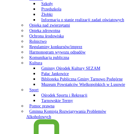
Szkoły
Przedszkola
Żłobki
Informacja o stanie realizacji zadań oświatowych
Opieka nad zwierzętami
Opieka zdrowotna
Ochrona środowiska
Rolnictwo
Regulaminy konkursów/imprez
Harmonogram wywozu odpadów
Komunikacja publiczna
Kultura
Gminny Ośrodek Kultury SEZAM
Pałac Jankowice
Biblioteka Publiczna Gminy Tarnowo Podgórne
Muzeum Powstańców Wielkopolskich w Lusowie
Sport
Ośrodek Sportu i Rekreacji
Tarnowskie Termy
Pomoc prawna
Gminna Komisja Rozwiązywania Problemów
Alkoholowych