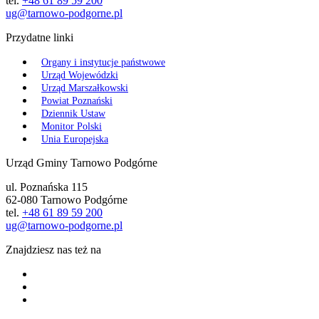
tel.
+48 61 89 59 200
ug@tarnowo-podgorne.pl
Przydatne linki
Organy i instytucje państwowe
Urząd Wojewódzki
Urząd Marszałkowski
Powiat Poznański
Dziennik Ustaw
Monitor Polski
Unia Europejska
Urząd Gminy Tarnowo Podgórne
ul. Poznańska 115
62-080 Tarnowo Podgórne
tel.
+48 61 89 59 200
ug@tarnowo-podgorne.pl
Znajdziesz nas też na