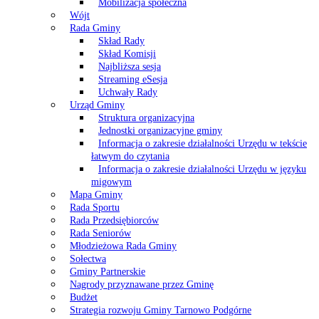
Mobilizacja społeczna
Wójt
Rada Gminy
Skład Rady
Skład Komisji
Najbliższa sesja
Streaming eSesja
Uchwały Rady
Urząd Gminy
Struktura organizacyjna
Jednostki organizacyjne gminy
Informacja o zakresie działalności Urzędu w tekście
łatwym do czytania
Informacja o zakresie działalności Urzędu w języku
migowym
Mapa Gminy
Rada Sportu
Rada Przedsiębiorców
Rada Seniorów
Młodzieżowa Rada Gminy
Sołectwa
Gminy Partnerskie
Nagrody przyznawane przez Gminę
Budżet
Strategia rozwoju Gminy Tarnowo Podgórne