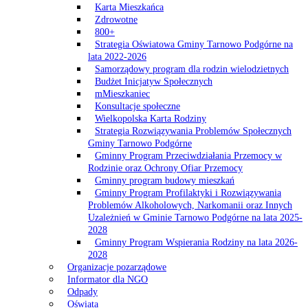
Karta Mieszkańca
Zdrowotne
800+
Strategia Oświatowa Gminy Tarnowo Podgórne na
lata 2022-2026
Samorządowy program dla rodzin wielodzietnych
Budżet Inicjatyw Społecznych
mMieszkaniec
Konsultacje społeczne
Wielkopolska Karta Rodziny
Strategia Rozwiązywania Problemów Społecznych
Gminy Tarnowo Podgórne
Gminny Program Przeciwdziałania Przemocy w
Rodzinie oraz Ochrony Ofiar Przemocy
Gminny program budowy mieszkań
Gminny Program Profilaktyki i Rozwiązywania
Problemów Alkoholowych, Narkomanii oraz Innych
Uzależnień w Gminie Tarnowo Podgórne na lata 2025-
2028
Gminny Program Wspierania Rodziny na lata 2026-
2028
Organizacje pozarządowe
Informator dla NGO
Odpady
Oświata