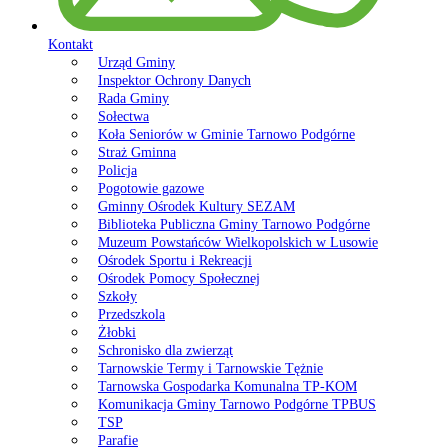
Kontakt
Urząd Gminy
Inspektor Ochrony Danych
Rada Gminy
Sołectwa
Koła Seniorów w Gminie Tarnowo Podgórne
Straż Gminna
Policja
Pogotowie gazowe
Gminny Ośrodek Kultury SEZAM
Biblioteka Publiczna Gminy Tarnowo Podgórne
Muzeum Powstańców Wielkopolskich w Lusowie
Ośrodek Sportu i Rekreacji
Ośrodek Pomocy Społecznej
Szkoły
Przedszkola
Żłobki
Schronisko dla zwierząt
Tarnowskie Termy i Tarnowskie Tężnie
Tarnowska Gospodarka Komunalna TP-KOM
Komunikacja Gminy Tarnowo Podgórne TPBUS
TSP
Parafie