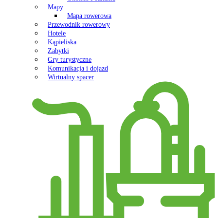
Mapy
Mapa rowerowa
Przewodnik rowerowy
Hotele
Kąpieliska
Zabytki
Gry turystyczne
Komunikacja i dojazd
Wirtualny spacer