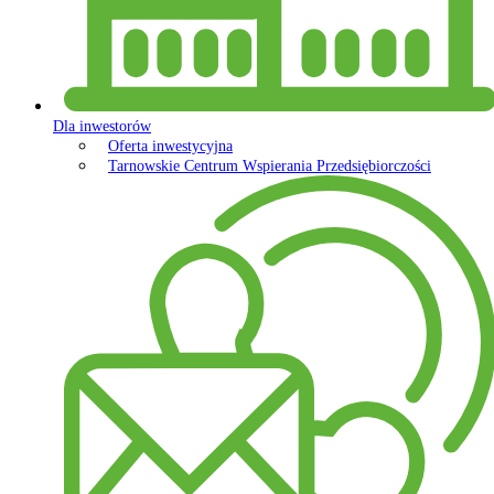
Dla inwestorów
Oferta inwestycyjna
Tarnowskie Centrum Wspierania Przedsiębiorczości