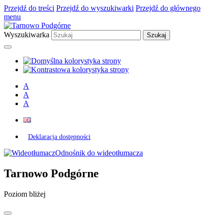
Przejdź do treści
Przejdź do wyszukiwarki
Przejdź do głównego
menu
Wyszukiwarka
A
A
A
Deklaracja dostępności
Odnośnik do wideotłumacza
Tarnowo Podgórne
Poziom bliżej