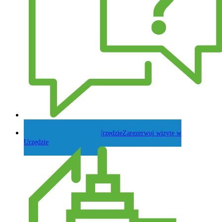
Zadaj pytanie Wójtowi
Zarezerwuj wizytę w
Urzędzie