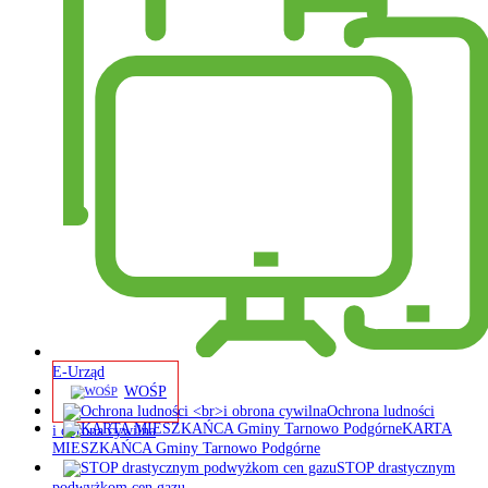
E-Urząd
WOŚP
Ochrona ludności
KARTA
i obrona cywilna
MIESZKAŃCA Gminy Tarnowo Podgórne
STOP drastycznym
podwyżkom cen gazu