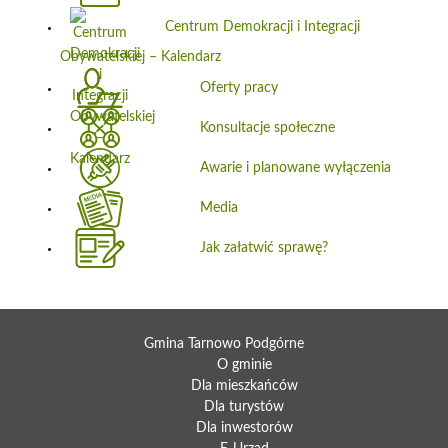
Centrum Demokracji i Integracji
Obywatelskiej – Kalendarz
Oferty pracy
Konsultacje społeczne
Awarie i planowane wyłączenia
Media
Jak załatwić sprawę?
Gmina Tarnowo Podgórne
O gminie
Dla mieszkańców
Dla turystów
Dla inwestorów