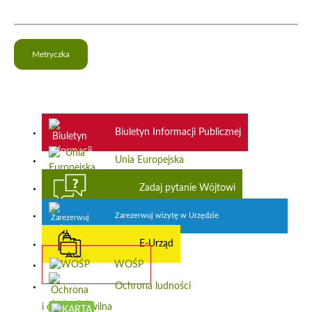
Metryczka
Biuletyn Informacji Publicznej
Unia Europejska
Zadaj pytanie Wójtowi
Zarezerwuj wizytę w Urzędzie
E-Urząd
WOŚP
Ochrona ludności
i obrona cywilna