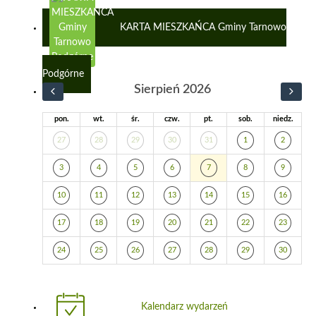
KARTA MIESZKAŃCA Gminy Tarnowo
Podgórne
Sierpień 2026
pon.
wt.
śr.
czw.
pt.
sob.
niedz.
27
28
29
30
31
1
2
3
4
5
6
7
8
9
10
11
12
13
14
15
16
17
18
19
20
21
22
23
24
25
26
27
28
29
30
Kalendarz wydarzeń