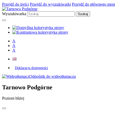
Przejdź do treści
Przejdź do wyszukiwarki
Przejdź do głównego men
Wyszukiwarka
A
A
A
Deklaracja dostępności
Odnośnik do wideotłumacza
Tarnowo Podgórne
Poziom bliżej