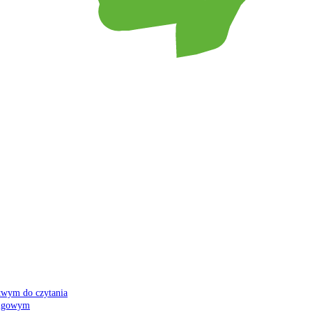
atwym do czytania
 migowym