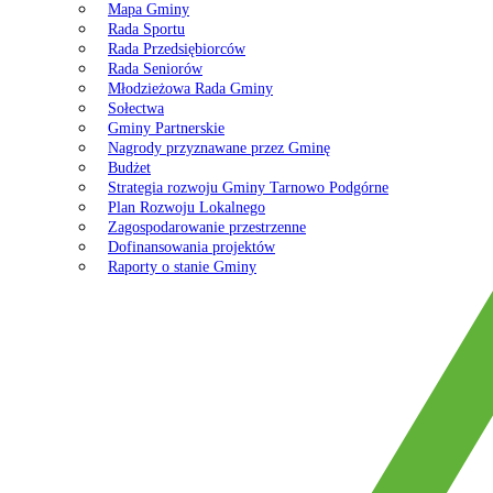
Mapa Gminy
Rada Sportu
Rada Przedsiębiorców
Rada Seniorów
Młodzieżowa Rada Gminy
Sołectwa
Gminy Partnerskie
Nagrody przyznawane przez Gminę
Budżet
Strategia rozwoju Gminy Tarnowo Podgórne
Plan Rozwoju Lokalnego
Zagospodarowanie przestrzenne
Dofinansowania projektów
Raporty o stanie Gminy