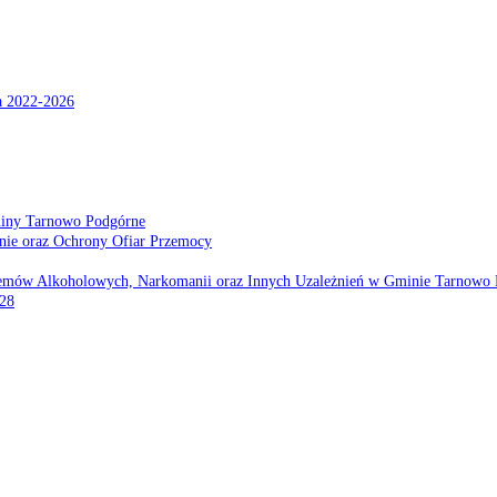
a 2022-2026
miny Tarnowo Podgórne
nie oraz Ochrony Ofiar Przemocy
emów Alkoholowych, Narkomanii oraz Innych Uzależnień w Gminie Tarnowo 
028