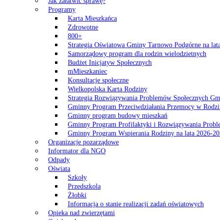
Jak załatwić sprawę?
Programy
Karta Mieszkańca
Zdrowotne
800+
Strategia Oświatowa Gminy Tarnowo Podgórne na lat
Samorządowy program dla rodzin wielodzietnych
Budżet Inicjatyw Społecznych
mMieszkaniec
Konsultacje społeczne
Wielkopolska Karta Rodziny
Strategia Rozwiązywania Problemów Społecznych G
Gminny Program Przeciwdziałania Przemocy w Rodzi
Gminny program budowy mieszkań
Gminny Program Profilaktyki i Rozwiązywania Probl
Gminny Program Wspierania Rodziny na lata 2026-2
Organizacje pozarządowe
Informator dla NGO
Odpady
Oświata
Szkoły
Przedszkola
Żłobki
Informacja o stanie realizacji zadań oświatowych
Opieka nad zwierzętami