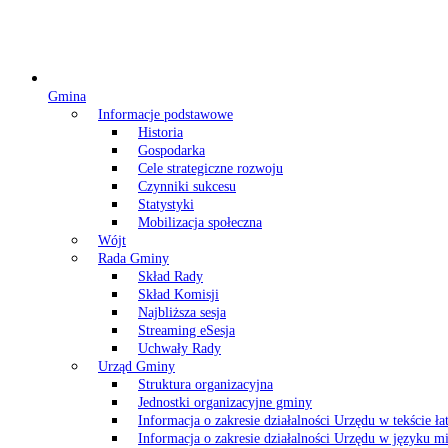
Gmina
Informacje podstawowe
Historia
Gospodarka
Cele strategiczne rozwoju
Czynniki sukcesu
Statystyki
Mobilizacja społeczna
Wójt
Rada Gminy
Skład Rady
Skład Komisji
Najbliższa sesja
Streaming eSesja
Uchwały Rady
Urząd Gminy
Struktura organizacyjna
Jednostki organizacyjne gminy
Informacja o zakresie działalności Urzędu w tekście ł
Informacja o zakresie działalności Urzędu w języku