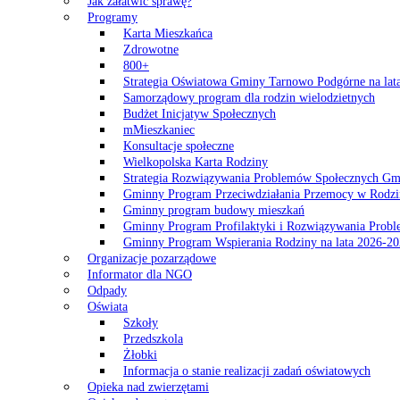
Jak załatwić sprawę?
Programy
Karta Mieszkańca
Zdrowotne
800+
Strategia Oświatowa Gminy Tarnowo Podgórne na lat
Samorządowy program dla rodzin wielodzietnych
Budżet Inicjatyw Społecznych
mMieszkaniec
Konsultacje społeczne
Wielkopolska Karta Rodziny
Strategia Rozwiązywania Problemów Społecznych G
Gminny Program Przeciwdziałania Przemocy w Rodzi
Gminny program budowy mieszkań
Gminny Program Profilaktyki i Rozwiązywania Probl
Gminny Program Wspierania Rodziny na lata 2026-2
Organizacje pozarządowe
Informator dla NGO
Odpady
Oświata
Szkoły
Przedszkola
Żłobki
Informacja o stanie realizacji zadań oświatowych
Opieka nad zwierzętami