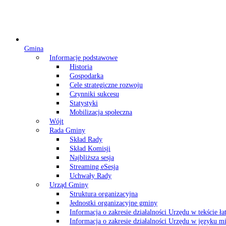
Gmina
Informacje podstawowe
Historia
Gospodarka
Cele strategiczne rozwoju
Czynniki sukcesu
Statystyki
Mobilizacja społeczna
Wójt
Rada Gminy
Skład Rady
Skład Komisji
Najbliższa sesja
Streaming eSesja
Uchwały Rady
Urząd Gminy
Struktura organizacyjna
Jednostki organizacyjne gminy
Informacja o zakresie działalności Urzędu w tekście ł
Informacja o zakresie działalności Urzędu w języku