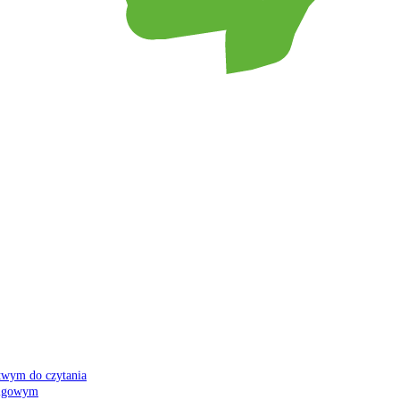
atwym do czytania
 migowym