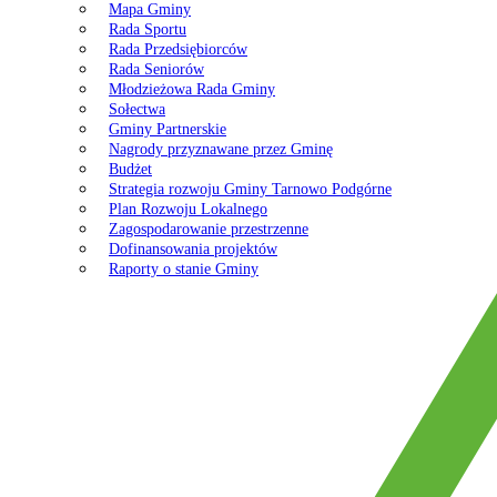
Mapa Gminy
Rada Sportu
Rada Przedsiębiorców
Rada Seniorów
Młodzieżowa Rada Gminy
Sołectwa
Gminy Partnerskie
Nagrody przyznawane przez Gminę
Budżet
Strategia rozwoju Gminy Tarnowo Podgórne
Plan Rozwoju Lokalnego
Zagospodarowanie przestrzenne
Dofinansowania projektów
Raporty o stanie Gminy