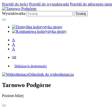
Przejdź do treści
Przejdź do wyszukiwarki
Przejdź do głównego men
Wyszukiwarka
A
A
A
Deklaracja dostępności
Odnośnik do wideotłumacza
Tarnowo Podgórne
Poziom bliżej