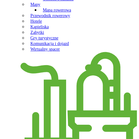
Mapy
Mapa rowerowa
Przewodnik rowerowy
Hotele
Kąpieliska
Zabytki
Gry turystyczne
Komunikacja i dojazd
Wirtualny spacer