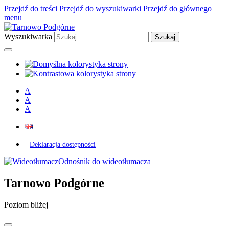
Przejdź do treści
Przejdź do wyszukiwarki
Przejdź do głównego
menu
Wyszukiwarka
A
A
A
Deklaracja dostępności
Odnośnik do wideotłumacza
Tarnowo Podgórne
Poziom bliżej