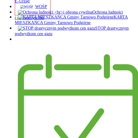
E-Urząd
WOŚP
Ochrona ludności
KARTA
i obrona cywilna
MIESZKAŃCA Gminy Tarnowo Podgórne
STOP drastycznym
podwyżkom cen gazu