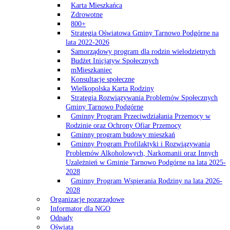
Karta Mieszkańca
Zdrowotne
800+
Strategia Oświatowa Gminy Tarnowo Podgórne na
lata 2022-2026
Samorządowy program dla rodzin wielodzietnych
Budżet Inicjatyw Społecznych
mMieszkaniec
Konsultacje społeczne
Wielkopolska Karta Rodziny
Strategia Rozwiązywania Problemów Społecznych
Gminy Tarnowo Podgórne
Gminny Program Przeciwdziałania Przemocy w
Rodzinie oraz Ochrony Ofiar Przemocy
Gminny program budowy mieszkań
Gminny Program Profilaktyki i Rozwiązywania
Problemów Alkoholowych, Narkomanii oraz Innych
Uzależnień w Gminie Tarnowo Podgórne na lata 2025-
2028
Gminny Program Wspierania Rodziny na lata 2026-
2028
Organizacje pozarządowe
Informator dla NGO
Odpady
Oświata