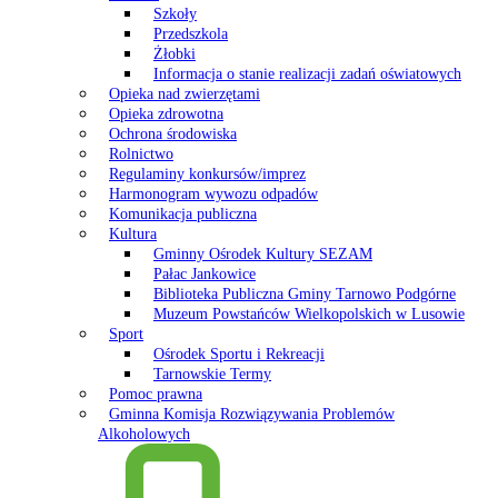
Szkoły
Przedszkola
Żłobki
Informacja o stanie realizacji zadań oświatowych
Opieka nad zwierzętami
Opieka zdrowotna
Ochrona środowiska
Rolnictwo
Regulaminy konkursów/imprez
Harmonogram wywozu odpadów
Komunikacja publiczna
Kultura
Gminny Ośrodek Kultury SEZAM
Pałac Jankowice
Biblioteka Publiczna Gminy Tarnowo Podgórne
Muzeum Powstańców Wielkopolskich w Lusowie
Sport
Ośrodek Sportu i Rekreacji
Tarnowskie Termy
Pomoc prawna
Gminna Komisja Rozwiązywania Problemów
Alkoholowych