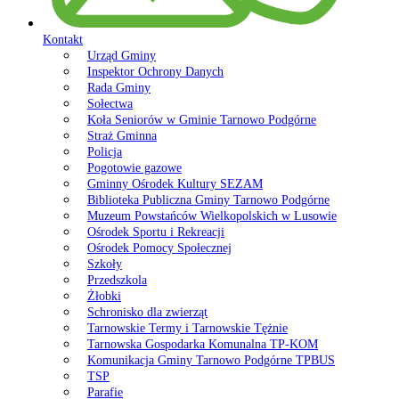
Kontakt
Urząd Gminy
Inspektor Ochrony Danych
Rada Gminy
Sołectwa
Koła Seniorów w Gminie Tarnowo Podgórne
Straż Gminna
Policja
Pogotowie gazowe
Gminny Ośrodek Kultury SEZAM
Biblioteka Publiczna Gminy Tarnowo Podgórne
Muzeum Powstańców Wielkopolskich w Lusowie
Ośrodek Sportu i Rekreacji
Ośrodek Pomocy Społecznej
Szkoły
Przedszkola
Żłobki
Schronisko dla zwierząt
Tarnowskie Termy i Tarnowskie Tężnie
Tarnowska Gospodarka Komunalna TP-KOM
Komunikacja Gminy Tarnowo Podgórne TPBUS
TSP
Parafie