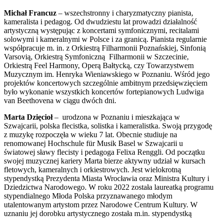
Michał Francuz
– wszechstronny i charyzmatyczny pianista,
kameralista i pedagog. Od dwudziestu lat prowadzi działalność
artystyczną występując z koncertami symfonicznymi, recitalami
solowymi i kameralnymi w Polsce i za granicą. Pianista regularnie
współpracuje m. in. z Orkiestrą Filharmonii Poznańskiej, Sinfonią
Varsovią, Orkiestrą Symfoniczną Filharmonii w Szczecinie,
Orkiestrą Feel Harmony, Operą Bałtycką, czy Towarzystwem
Muzycznym im. Henryka Wieniawskiego w Poznaniu. Wśród jego
projektów koncertowych szczególnie ambitnym przedsięwzięciem
było wykonanie wszystkich koncertów fortepianowych Ludwiga
van Beethovena w ciągu dwóch dni.
Marta Dzięcioł
– urodzona w Poznaniu i mieszkająca w
Szwajcarii, polska flecistka, solistka i kameralistka. Swoją przygodę
z muzykę rozpoczęła w wieku 7 lat. Obecnie studiuje na
renomowanej Hochschule für Musik Basel w Szwajcarii u
światowej sławy flecisty i pedagoga Felixa Renggli. Od początku
swojej muzycznej kariery Marta bierze aktywny udział w kursach
fletowych, kameralnych i orkiestrowych. Jest wielokrotną
stypendystką Prezydenta Miasta Wrocławia oraz Ministra Kultury i
Dziedzictwa Narodowego. W roku 2022 została laureatką programu
stypendialnego Młoda Polska przyznawanego młodym
utalentowanym artystom przez Narodowe Centrum Kultury. W
uznaniu jej dorobku artystycznego została m.in. stypendystką