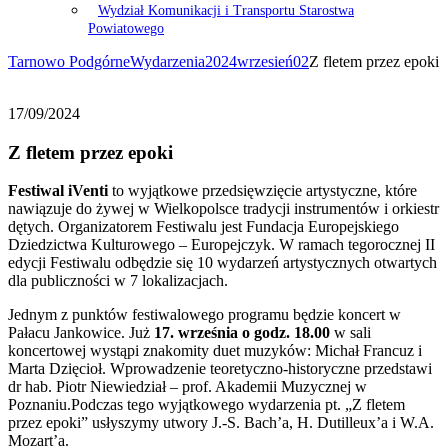
Wydział Komunikacji i Transportu Starostwa
Powiatowego
Tarnowo Podgórne
Wydarzenia
2024
wrzesień
02
Z fletem przez epoki
17/09/2024
Z fletem przez epoki
Festiwal iVenti
to wyjątkowe przedsięwzięcie artystyczne, które
nawiązuje do żywej w Wielkopolsce tradycji instrumentów i orkiestr
dętych. Organizatorem Festiwalu jest Fundacja Europejskiego
Dziedzictwa Kulturowego – Europejczyk. W ramach tegorocznej II
edycji Festiwalu odbędzie się 10 wydarzeń artystycznych otwartych
dla publiczności w 7 lokalizacjach.
Jednym z punktów festiwalowego programu będzie koncert w
Pałacu Jankowice. Już
17. września o godz. 18.00
w sali
koncertowej wystąpi znakomity duet muzyków: Michał Francuz i
Marta Dzięcioł. Wprowadzenie teoretyczno-historyczne przedstawi
dr hab. Piotr Niewiedział – prof. Akademii Muzycznej w
Poznaniu.Podczas tego wyjątkowego wydarzenia pt. „Z fletem
przez epoki” usłyszymy utwory J.-S. Bach’a, H. Dutilleux’a i W.A.
Mozart’a.