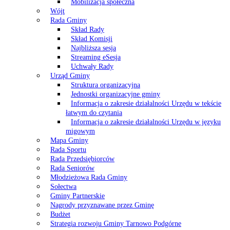
Mobilizacja społeczna
Wójt
Rada Gminy
Skład Rady
Skład Komisji
Najbliższa sesja
Streaming eSesja
Uchwały Rady
Urząd Gminy
Struktura organizacyjna
Jednostki organizacyjne gminy
Informacja o zakresie działalności Urzędu w tekście
łatwym do czytania
Informacja o zakresie działalności Urzędu w języku
migowym
Mapa Gminy
Rada Sportu
Rada Przedsiębiorców
Rada Seniorów
Młodzieżowa Rada Gminy
Sołectwa
Gminy Partnerskie
Nagrody przyznawane przez Gminę
Budżet
Strategia rozwoju Gminy Tarnowo Podgórne