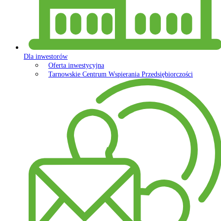
Dla inwestorów
Oferta inwestycyjna
Tarnowskie Centrum Wspierania Przedsiębiorczości