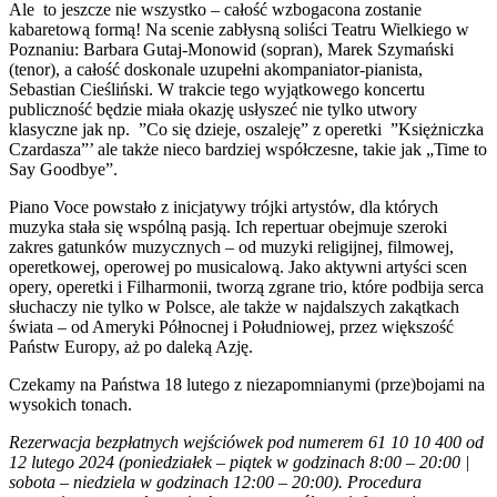
Ale to jeszcze nie wszystko – całość wzbogacona zostanie
kabaretową formą! Na scenie zabłysną soliści Teatru Wielkiego w
Poznaniu: Barbara Gutaj-Monowid (sopran), Marek Szymański
(tenor), a całość doskonale uzupełni akompaniator-pianista,
Sebastian Cieśliński. W trakcie tego wyjątkowego koncertu
publiczność będzie miała okazję usłyszeć nie tylko utwory
klasyczne jak np. ”Co się dzieje, oszaleję” z operetki ”Księżniczka
Czardasza”’ ale także nieco bardziej współczesne, takie jak „Time to
Say Goodbye”.
Piano Voce powstało z inicjatywy trójki artystów, dla których
muzyka stała się wspólną pasją. Ich repertuar obejmuje szeroki
zakres gatunków muzycznych – od muzyki religijnej, filmowej,
operetkowej, operowej po musicalową. Jako aktywni artyści scen
opery, operetki i Filharmonii, tworzą zgrane trio, które podbija serca
słuchaczy nie tylko w Polsce, ale także w najdalszych zakątkach
świata – od Ameryki Północnej i Południowej, przez większość
Państw Europy, aż po daleką Azję.
Czekamy na Państwa 18 lutego z niezapomnianymi (prze)bojami na
wysokich tonach.
Rezerwacja bezpłatnych wejściówek pod numerem 61 10 10 400 od
12 lutego 2024 (poniedziałek – piątek w godzinach 8:00 – 20:00 |
sobota – niedziela w godzinach 12:00 – 20:00). Procedura