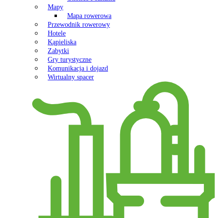
Mapy
Mapa rowerowa
Przewodnik rowerowy
Hotele
Kąpieliska
Zabytki
Gry turystyczne
Komunikacja i dojazd
Wirtualny spacer