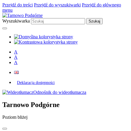
Przejdź do treści
Przejdź do wyszukiwarki
Przejdź do głównego
menu
Wyszukiwarka
A
A
A
Deklaracja dostępności
Odnośnik do wideotłumacza
Tarnowo Podgórne
Poziom bliżej