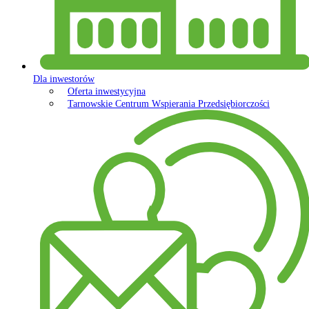
Dla inwestorów
Oferta inwestycyjna
Tarnowskie Centrum Wspierania Przedsiębiorczości