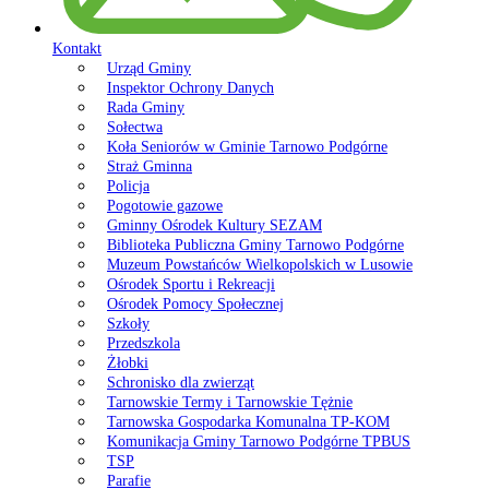
Kontakt
Urząd Gminy
Inspektor Ochrony Danych
Rada Gminy
Sołectwa
Koła Seniorów w Gminie Tarnowo Podgórne
Straż Gminna
Policja
Pogotowie gazowe
Gminny Ośrodek Kultury SEZAM
Biblioteka Publiczna Gminy Tarnowo Podgórne
Muzeum Powstańców Wielkopolskich w Lusowie
Ośrodek Sportu i Rekreacji
Ośrodek Pomocy Społecznej
Szkoły
Przedszkola
Żłobki
Schronisko dla zwierząt
Tarnowskie Termy i Tarnowskie Tężnie
Tarnowska Gospodarka Komunalna TP-KOM
Komunikacja Gminy Tarnowo Podgórne TPBUS
TSP
Parafie