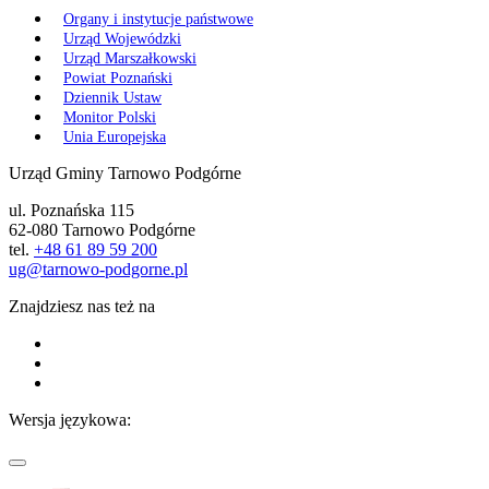
Organy i instytucje państwowe
Urząd Wojewódzki
Urząd Marszałkowski
Powiat Poznański
Dziennik Ustaw
Monitor Polski
Unia Europejska
Urząd Gminy Tarnowo Podgórne
ul. Poznańska 115
62-080 Tarnowo Podgórne
tel.
+48 61 89 59 200
ug@tarnowo-podgorne.pl
Znajdziesz nas też na
Wersja językowa: