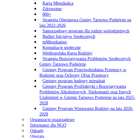
Karta Mieszkańca
Zdrowotne
800+
Strategia Oświatowa Gminy Tarnowo Podgórne na
lata 2022-2026
Samorządowy program dla rodzin wielodzietnych
Budżet Inicjatyw Społecznych
mMieszkaniec
Konsultacje społeczne
Wielkopolska Karta Rodziny
Strategia Rozwiązywania Problemów Społecznych
Gminy Tarnowo Podgórne
Gminny Program Przeciwdziałania Przemocy w
Rodzinie oraz Ochrony Ofiar Przemocy
Gminny program budowy mieszkań
Gminny Program Profilaktyki i Rozwiązywania
Problemów Alkoholowych, Narkomanii oraz Innych
Uzależnień w Gminie Tarnowo Podgórne na lata 2025-
2028
Gminny Program Wspierania Rodziny na lata 2026-
2028
Organizacje pozarządowe
Informator dla NGO
Odpady
Oświata