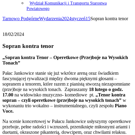
Wydział Komunikacji i Transportu Starostwa
Powiatowego
Tarnowo Podgórne
Wydarzenia
2024
styczeń
15
Sopran kontra tenor
18/02/2024
Sopran kontra tenor
„Sopran kontra Tenor – Operetkowe (Prze)boje na Wysokich
Tonach”
Pałac Jankowice stanie się już wkrótce areną oraz świadkiem
fascynującej rywalizacji między dwoma pięknymi głosami –
sopranem a tenorem, które razem z pianistą stworzą niezapomniane
(prze)boje na wysokich tonach. Zapraszamy
18 lutego o godz.
17.00
na widowisko muzyczno- komediowe pt.
„Tenor kontra
sopran – czyli operetkowe (prze)boje na wysokich tonach”
w
wykonaniu trio wokalno – instrumentalnego, czyli zespołu
Piano
Voce.
Na scenie koncertowej w Pałacu Jankowice usłyszymy operetkowe
przeboje, pełne radości i wzruszeń, przeniknięte miłosnymi ariami i
duetami, okraszone pikanterią, dowcipem, oraz chwilami relaksu.