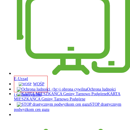
E-Urząd
WOŚP
Ochrona ludności
KARTA
i obrona cywilna
MIESZKAŃCA Gminy Tarnowo Podgórne
STOP drastycznym
podwyżkom cen gazu