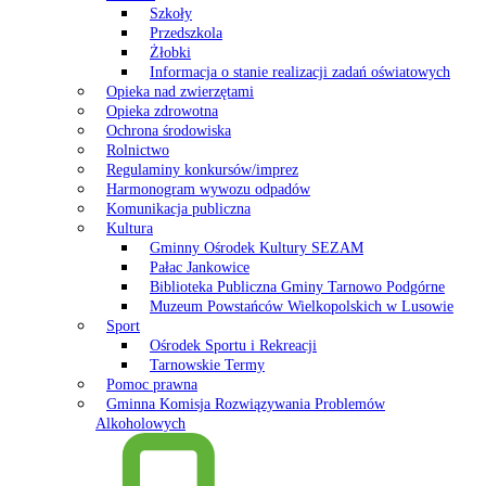
Szkoły
Przedszkola
Żłobki
Informacja o stanie realizacji zadań oświatowych
Opieka nad zwierzętami
Opieka zdrowotna
Ochrona środowiska
Rolnictwo
Regulaminy konkursów/imprez
Harmonogram wywozu odpadów
Komunikacja publiczna
Kultura
Gminny Ośrodek Kultury SEZAM
Pałac Jankowice
Biblioteka Publiczna Gminy Tarnowo Podgórne
Muzeum Powstańców Wielkopolskich w Lusowie
Sport
Ośrodek Sportu i Rekreacji
Tarnowskie Termy
Pomoc prawna
Gminna Komisja Rozwiązywania Problemów
Alkoholowych