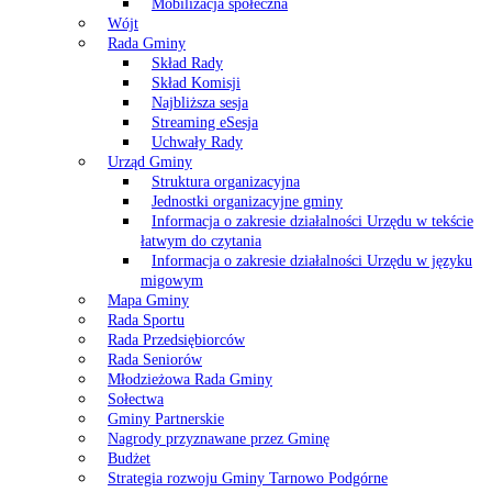
Mobilizacja społeczna
Wójt
Rada Gminy
Skład Rady
Skład Komisji
Najbliższa sesja
Streaming eSesja
Uchwały Rady
Urząd Gminy
Struktura organizacyjna
Jednostki organizacyjne gminy
Informacja o zakresie działalności Urzędu w tekście
łatwym do czytania
Informacja o zakresie działalności Urzędu w języku
migowym
Mapa Gminy
Rada Sportu
Rada Przedsiębiorców
Rada Seniorów
Młodzieżowa Rada Gminy
Sołectwa
Gminy Partnerskie
Nagrody przyznawane przez Gminę
Budżet
Strategia rozwoju Gminy Tarnowo Podgórne