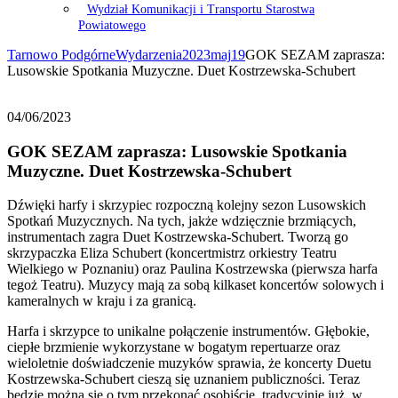
Wydział Komunikacji i Transportu Starostwa
Powiatowego
Tarnowo Podgórne
Wydarzenia
2023
maj
19
GOK SEZAM zaprasza:
Lusowskie Spotkania Muzyczne. Duet Kostrzewska-Schubert
04/06/2023
GOK SEZAM zaprasza: Lusowskie Spotkania
Muzyczne. Duet Kostrzewska-Schubert
Dźwięki harfy i skrzypiec rozpoczną kolejny sezon Lusowskich
Spotkań Muzycznych. Na tych, jakże wdzięcznie brzmiących,
instrumentach zagra Duet Kostrzewska-Schubert. Tworzą go
skrzypaczka Eliza Schubert (koncertmistrz orkiestry Teatru
Wielkiego w Poznaniu) oraz Paulina Kostrzewska (pierwsza harfa
tegoż Teatru). Muzycy mają za sobą kilkaset koncertów solowych i
kameralnych w kraju i za granicą.
Harfa i skrzypce to unikalne połączenie instrumentów. Głębokie,
ciepłe brzmienie wykorzystane w bogatym repertuarze oraz
wieloletnie doświadczenie muzyków sprawia, że koncerty Duetu
Kostrzewska-Schubert cieszą się uznaniem publiczności. Teraz
będzie można się o tym przekonać osobiście, tradycyjnie już, w