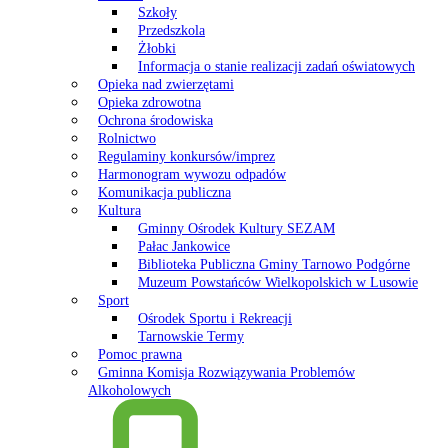
Szkoły
Przedszkola
Żłobki
Informacja o stanie realizacji zadań oświatowych
Opieka nad zwierzętami
Opieka zdrowotna
Ochrona środowiska
Rolnictwo
Regulaminy konkursów/imprez
Harmonogram wywozu odpadów
Komunikacja publiczna
Kultura
Gminny Ośrodek Kultury SEZAM
Pałac Jankowice
Biblioteka Publiczna Gminy Tarnowo Podgórne
Muzeum Powstańców Wielkopolskich w Lusowie
Sport
Ośrodek Sportu i Rekreacji
Tarnowskie Termy
Pomoc prawna
Gminna Komisja Rozwiązywania Problemów
Alkoholowych