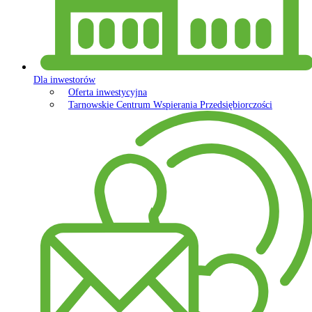
Dla inwestorów
Oferta inwestycyjna
Tarnowskie Centrum Wspierania Przedsiębiorczości