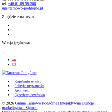
tel.
+48 61 89 59 200
ug@tarnowo-podgorne.pl
Znajdziesz nas też na
Wersja językowa:
Regulamin serwisu
Polityka prywatności
Archiwum
Cyberbezpieczeństwo
© 2026
Gmina Tarnowo Podgórne
|
Interaktywna agencja
marketingowa Sigmeo