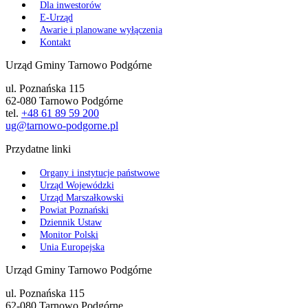
Dla inwestorów
E-Urząd
Awarie i planowane wyłączenia
Kontakt
Urząd Gminy Tarnowo Podgórne
ul. Poznańska 115
62-080 Tarnowo Podgórne
tel.
+48 61 89 59 200
ug@tarnowo-podgorne.pl
Przydatne linki
Organy i instytucje państwowe
Urząd Wojewódzki
Urząd Marszałkowski
Powiat Poznański
Dziennik Ustaw
Monitor Polski
Unia Europejska
Urząd Gminy Tarnowo Podgórne
ul. Poznańska 115
62-080 Tarnowo Podgórne