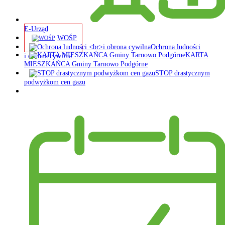
E-Urząd
WOŚP
Ochrona ludności
KARTA
i obrona cywilna
MIESZKAŃCA Gminy Tarnowo Podgórne
STOP drastycznym
podwyżkom cen gazu