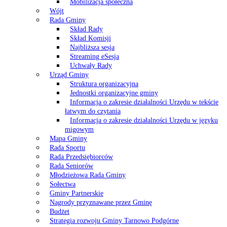
Mobilizacja społeczna
Wójt
Rada Gminy
Skład Rady
Skład Komisji
Najbliższa sesja
Streaming eSesja
Uchwały Rady
Urząd Gminy
Struktura organizacyjna
Jednostki organizacyjne gminy
Informacja o zakresie działalności Urzędu w tekście
łatwym do czytania
Informacja o zakresie działalności Urzędu w języku
migowym
Mapa Gminy
Rada Sportu
Rada Przedsiębiorców
Rada Seniorów
Młodzieżowa Rada Gminy
Sołectwa
Gminy Partnerskie
Nagrody przyznawane przez Gminę
Budżet
Strategia rozwoju Gminy Tarnowo Podgórne