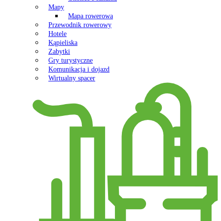
Mapy
Mapa rowerowa
Przewodnik rowerowy
Hotele
Kąpieliska
Zabytki
Gry turystyczne
Komunikacja i dojazd
Wirtualny spacer