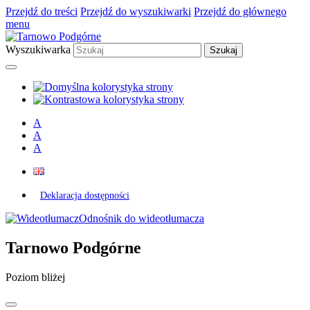
Przejdź do treści
Przejdź do wyszukiwarki
Przejdź do głównego
menu
Wyszukiwarka
A
A
A
Deklaracja dostępności
Odnośnik do wideotłumacza
Tarnowo Podgórne
Poziom bliżej