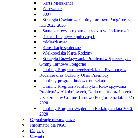
Karta Mieszkańca
Zdrowotne
800+
Strategia Oświatowa Gminy Tarnowo Podgórne na
lata 2022-2026
Samorządowy program dla rodzin wielodzietnych
Budżet Inicjatyw Społecznych
mMieszkaniec
Konsultacje społeczne
Wielkopolska Karta Rodziny
Strategia Rozwiązywania Problemów Społecznych
Gminy Tarnowo Podgórne
Gminny Program Przeciwdziałania Przemocy w
Rodzinie oraz Ochrony Ofiar Przemocy
Gminny program budowy mieszkań
Gminny Program Profilaktyki i Rozwiązywania
Problemów Alkoholowych, Narkomanii oraz Innych
Uzależnień w Gminie Tarnowo Podgórne na lata 2025-
2028
Gminny Program Wspierania Rodziny na lata 2026-
2028
Organizacje pozarządowe
Informator dla NGO
Odpady
Oświata