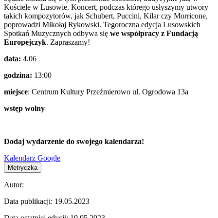
Kościele w Lusowie. Koncert, podczas którego usłyszymy utwory
takich kompozytorów, jak Schubert, Puccini, Kilar czy Morricone,
poprowadzi Mikołaj Rykowski. Tegoroczna edycja Lusowskich
Spotkań Muzycznych odbywa się
we współpracy z Fundacją
Europejczyk
. Zapraszamy!
data:
4.06
godzina:
13:00
miejsce
: Centrum Kultury Przeźmierowo ul. Ogrodowa 13a
wstęp wolny
Dodaj wydarzenie do swojego kalendarza!
Kalendarz Google
Metryczka
Autor:
Data publikacji:
19.05.2023
Data ostatniej edycji:
19.05.2023