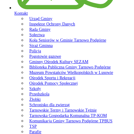
Kontakt
Urząd Gminy
Inspektor Ochrony Danych
Rada Gminy
Sołectwa
Koła Seniorów w Gminie Tarnowo Podgórne
Straż Gminna
Policja
Pogotowie gazowe
Gminny Ośrodek Kultury SEZAM
Biblioteka Publiczna Gminy Tarnowo Podgórne
Muzeum Powstańców Wielkopolskich w Lusowie
Ośrodek Sportu i Rekreacji
Ośrodek Pomocy Społecznej
Szkoły
Przedszkola
Żłobki
Schronisko dla zwierząt
Tarnowskie Termy i Tarnowskie Tężnie
Tarnowska Gospodarka Komunalna TP-KOM
Komunikacja Gminy Tarnowo Podgórne TPBUS
TSP
Parafie