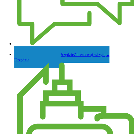
Zadaj pytanie Wójtowi
Zarezerwuj wizytę w
Urzędzie