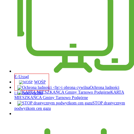
E-Urząd
WOŚP
Ochrona ludności
KARTA
i obrona cywilna
MIESZKAŃCA Gminy Tarnowo Podgórne
STOP drastycznym
podwyżkom cen gazu