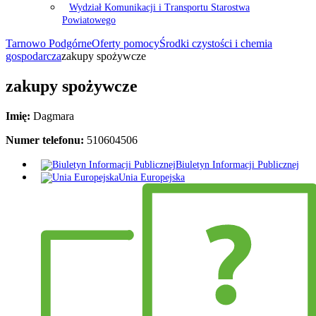
Wydział Komunikacji i Transportu Starostwa
Powiatowego
Tarnowo Podgórne
Oferty pomocy
Środki czystości i chemia
gospodarcza
zakupy spożywcze
zakupy spożywcze
Imię:
Dagmara
Numer telefonu:
510604506
Biuletyn Informacji Publicznej
Unia Europejska