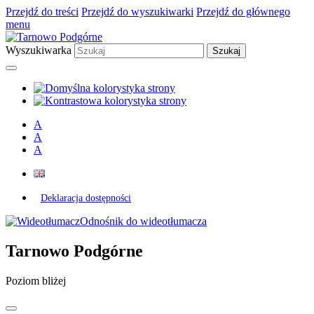
Przejdź do treści
Przejdź do wyszukiwarki
Przejdź do głównego
menu
Wyszukiwarka
A
A
A
Deklaracja dostępności
Odnośnik do wideotłumacza
Tarnowo Podgórne
Poziom bliżej