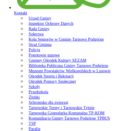
Kontakt
Urząd Gminy
Inspektor Ochrony Danych
Rada Gminy
Sołectwa
Koła Seniorów w Gminie Tarnowo Podgórne
Straż Gminna
Policja
Pogotowie gazowe
Gminny Ośrodek Kultury SEZAM
Biblioteka Publiczna Gminy Tarnowo Podgórne
Muzeum Powstańców Wielkopolskich w Lusowie
Ośrodek Sportu i Rekreacji
Ośrodek Pomocy Społecznej
Szkoły
Przedszkola
Żłobki
Schronisko dla zwierząt
Tarnowskie Termy i Tarnowskie Tężnie
Tarnowska Gospodarka Komunalna TP-KOM
Komunikacja Gminy Tarnowo Podgórne TPBUS
TSP
Parafie