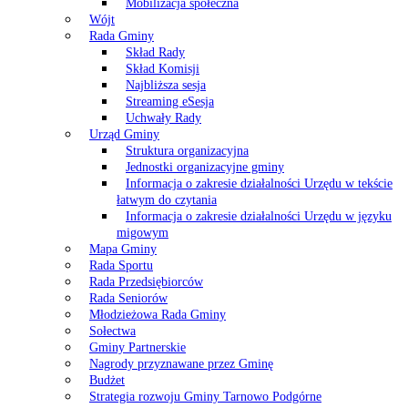
Mobilizacja społeczna
Wójt
Rada Gminy
Skład Rady
Skład Komisji
Najbliższa sesja
Streaming eSesja
Uchwały Rady
Urząd Gminy
Struktura organizacyjna
Jednostki organizacyjne gminy
Informacja o zakresie działalności Urzędu w tekście
łatwym do czytania
Informacja o zakresie działalności Urzędu w języku
migowym
Mapa Gminy
Rada Sportu
Rada Przedsiębiorców
Rada Seniorów
Młodzieżowa Rada Gminy
Sołectwa
Gminy Partnerskie
Nagrody przyznawane przez Gminę
Budżet
Strategia rozwoju Gminy Tarnowo Podgórne