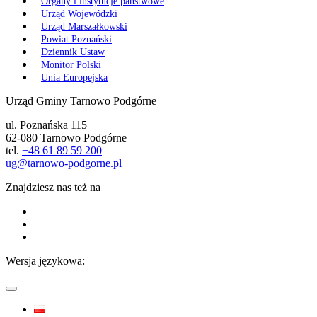
Organy i instytucje państwowe
Urząd Wojewódzki
Urząd Marszałkowski
Powiat Poznański
Dziennik Ustaw
Monitor Polski
Unia Europejska
Urząd Gminy Tarnowo Podgórne
ul. Poznańska 115
62-080 Tarnowo Podgórne
tel.
+48 61 89 59 200
ug@tarnowo-podgorne.pl
Znajdziesz nas też na
Wersja językowa: