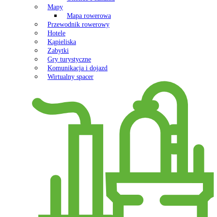
Mapy
Mapa rowerowa
Przewodnik rowerowy
Hotele
Kąpieliska
Zabytki
Gry turystyczne
Komunikacja i dojazd
Wirtualny spacer