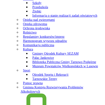
Szkoły
Przedszkola
Żłobki
Informacja o stanie realizacji zadań oświatowych
Opieka nad zwierzętami
Opieka zdrowotna
Ochrona środowiska
Rolnictwo
Regulaminy konkursów/imprez
Harmonogram wywozu odpadów
Komunikacja publiczna
Kultura
Gminny Ośrodek Kultury SEZAM
Pałac Jankowice
Biblioteka Publiczna Gminy Tarnowo Podgórne
Muzeum Powstańców Wielkopolskich w Lusowie
Sport
Ośrodek Sportu i Rekreacji
Tarnowskie Termy
Pomoc prawna
Gminna Komisja Rozwiązywania Problemów
Alkoholowych