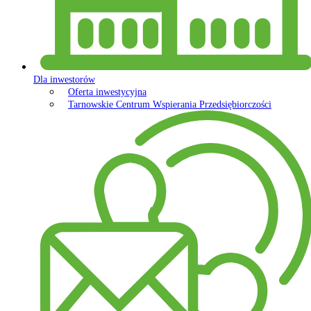
Dla inwestorów
Oferta inwestycyjna
Tarnowskie Centrum Wspierania Przedsiębiorczości