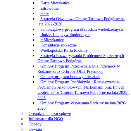
Karta Mieszkańca
Zdrowotne
800+
Strategia Oświatowa Gminy Tarnowo Podgórne na
lata 2022-2026
Samorządowy program dla rodzin wielodzietnych
Budżet Inicjatyw Społecznych
mMieszkaniec
Konsultacje społeczne
Wielkopolska Karta Rodziny
Strategia Rozwiązywania Problemów Społecznych
Gminy Tarnowo Podgórne
Gminny Program Przeciwdziałania Przemocy w
Rodzinie oraz Ochrony Ofiar Przemocy
Gminny program budowy mieszkań
Gminny Program Profilaktyki i Rozwiązywania
Problemów Alkoholowych, Narkomanii oraz Innych
Uzależnień w Gminie Tarnowo Podgórne na lata 2025-
2028
Gminny Program Wspierania Rodziny na lata 2026-
2028
Organizacje pozarządowe
Informator dla NGO
Odpady
Oświata