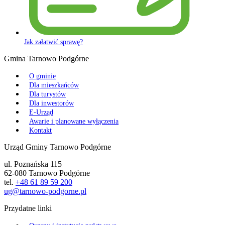
Jak załatwić sprawę?
Gmina Tarnowo Podgórne
O gminie
Dla mieszkańców
Dla turystów
Dla inwestorów
E-Urząd
Awarie i planowane wyłączenia
Kontakt
Urząd Gminy Tarnowo Podgórne
ul. Poznańska 115
62-080 Tarnowo Podgórne
tel.
+48 61 89 59 200
ug@tarnowo-podgorne.pl
Przydatne linki