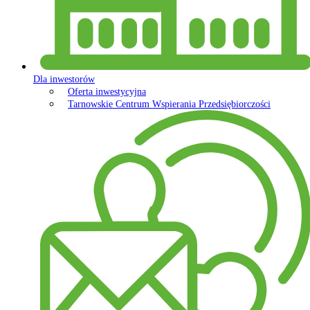
Dla inwestorów
Oferta inwestycyjna
Tarnowskie Centrum Wspierania Przedsiębiorczości