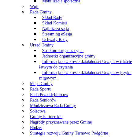
Mobilizacja społeczna
Wójt
Rada Gminy
Skład Rady
Skład Komisji
Najbliższa sesja
Streaming eSesja
Uchwały Rady
Urząd Gminy
Struktura organizacyjna
Jednostki organizacyjne gminy
Informacja o zakresie działalności Urzędu w tekście
łatwym do czytania
Informacja o zakresie działalności Urzędu w języku
migowym
Mapa Gminy
Rada Sportu
Rada Przedsiębiorców
Rada Seniorów
Młodzieżowa Rada Gminy
Sołectwa
Gminy Partnerskie
Nagrody przyznawane przez Gminę
Budżet
Strategia rozwoju Gminy Tarnowo Podgórne