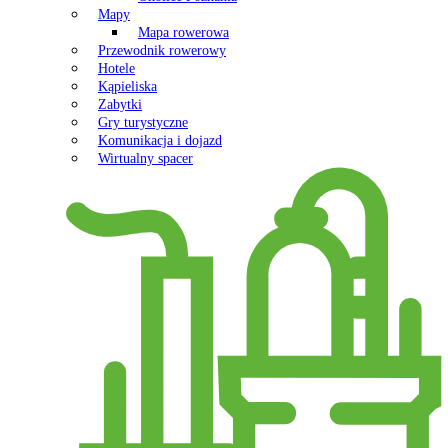
Mapy
Mapa rowerowa
Przewodnik rowerowy
Hotele
Kąpieliska
Zabytki
Gry turystyczne
Komunikacja i dojazd
Wirtualny spacer