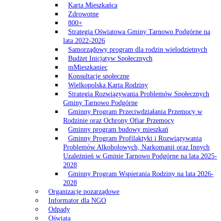
Karta Mieszkańca
Zdrowotne
800+
Strategia Oświatowa Gminy Tarnowo Podgórne na
lata 2022-2026
Samorządowy program dla rodzin wielodzietnych
Budżet Inicjatyw Społecznych
mMieszkaniec
Konsultacje społeczne
Wielkopolska Karta Rodziny
Strategia Rozwiązywania Problemów Społecznych
Gminy Tarnowo Podgórne
Gminny Program Przeciwdziałania Przemocy w
Rodzinie oraz Ochrony Ofiar Przemocy
Gminny program budowy mieszkań
Gminny Program Profilaktyki i Rozwiązywania
Problemów Alkoholowych, Narkomanii oraz Innych
Uzależnień w Gminie Tarnowo Podgórne na lata 2025-
2028
Gminny Program Wspierania Rodziny na lata 2026-
2028
Organizacje pozarządowe
Informator dla NGO
Odpady
Oświata