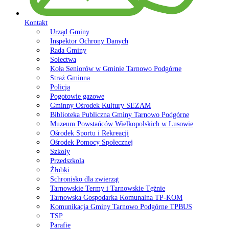
Kontakt
Urząd Gminy
Inspektor Ochrony Danych
Rada Gminy
Sołectwa
Koła Seniorów w Gminie Tarnowo Podgórne
Straż Gminna
Policja
Pogotowie gazowe
Gminny Ośrodek Kultury SEZAM
Biblioteka Publiczna Gminy Tarnowo Podgórne
Muzeum Powstańców Wielkopolskich w Lusowie
Ośrodek Sportu i Rekreacji
Ośrodek Pomocy Społecznej
Szkoły
Przedszkola
Żłobki
Schronisko dla zwierząt
Tarnowskie Termy i Tarnowskie Tężnie
Tarnowska Gospodarka Komunalna TP-KOM
Komunikacja Gminy Tarnowo Podgórne TPBUS
TSP
Parafie