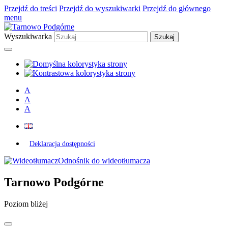
Przejdź do treści
Przejdź do wyszukiwarki
Przejdź do głównego
menu
Wyszukiwarka
A
A
A
Deklaracja dostępności
Odnośnik do wideotłumacza
Tarnowo Podgórne
Poziom bliżej