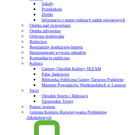
Szkoły
Przedszkola
Żłobki
Informacja o stanie realizacji zadań oświatowych
Opieka nad zwierzętami
Opieka zdrowotna
Ochrona środowiska
Rolnictwo
Regulaminy konkursów/imprez
Harmonogram wywozu odpadów
Komunikacja publiczna
Kultura
Gminny Ośrodek Kultury SEZAM
Pałac Jankowice
Biblioteka Publiczna Gminy Tarnowo Podgórne
Muzeum Powstańców Wielkopolskich w Lusowie
Sport
Ośrodek Sportu i Rekreacji
Tarnowskie Termy
Pomoc prawna
Gminna Komisja Rozwiązywania Problemów
Alkoholowych