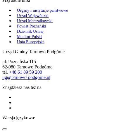
Przydatne linki
Organy i instytucje państwowe
Urząd Wojewódzki
Urząd Marszałkowski
Powiat Poznański
Dziennik Ustaw
Monitor Polski
Unia Europejska
Urząd Gminy Tarnowo Podgórne
ul. Poznańska 115
62-080 Tarnowo Podgórne
tel.
+48 61 89 59 200
ug@tarnowo-podgorne.pl
Znajdziesz nas też na
Wersja językowa: