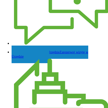
Zadaj pytanie Wójtowi
Zarezerwuj wizytę w
Urzędzie