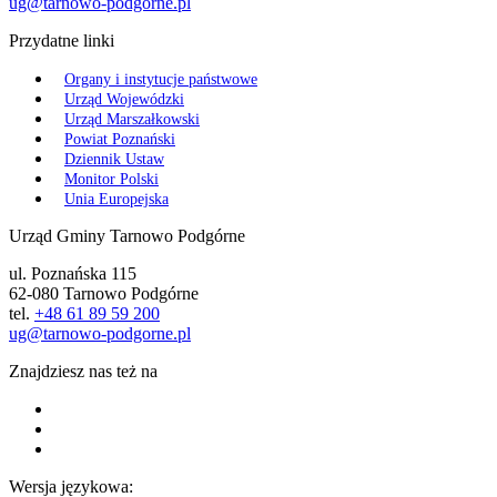
ug@tarnowo-podgorne.pl
Przydatne linki
Organy i instytucje państwowe
Urząd Wojewódzki
Urząd Marszałkowski
Powiat Poznański
Dziennik Ustaw
Monitor Polski
Unia Europejska
Urząd Gminy Tarnowo Podgórne
ul. Poznańska 115
62-080 Tarnowo Podgórne
tel.
+48 61 89 59 200
ug@tarnowo-podgorne.pl
Znajdziesz nas też na
Wersja językowa: