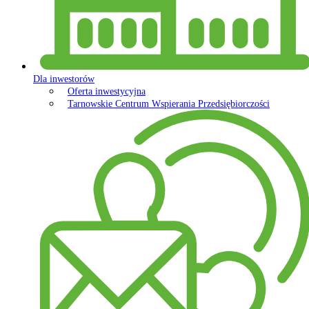
Dla inwestorów
Oferta inwestycyjna
Tarnowskie Centrum Wspierania Przedsiębiorczości