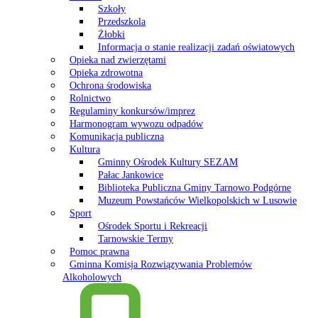
Szkoły
Przedszkola
Żłobki
Informacja o stanie realizacji zadań oświatowych
Opieka nad zwierzętami
Opieka zdrowotna
Ochrona środowiska
Rolnictwo
Regulaminy konkursów/imprez
Harmonogram wywozu odpadów
Komunikacja publiczna
Kultura
Gminny Ośrodek Kultury SEZAM
Pałac Jankowice
Biblioteka Publiczna Gminy Tarnowo Podgórne
Muzeum Powstańców Wielkopolskich w Lusowie
Sport
Ośrodek Sportu i Rekreacji
Tarnowskie Termy
Pomoc prawna
Gminna Komisja Rozwiązywania Problemów
Alkoholowych