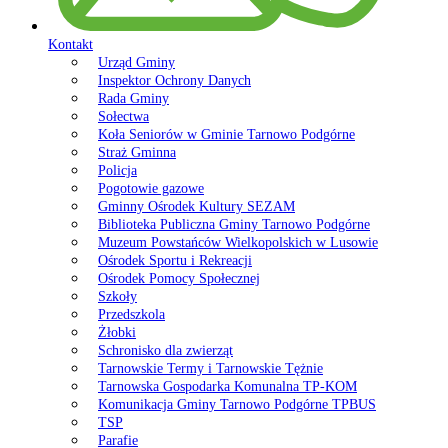
Kontakt
Urząd Gminy
Inspektor Ochrony Danych
Rada Gminy
Sołectwa
Koła Seniorów w Gminie Tarnowo Podgórne
Straż Gminna
Policja
Pogotowie gazowe
Gminny Ośrodek Kultury SEZAM
Biblioteka Publiczna Gminy Tarnowo Podgórne
Muzeum Powstańców Wielkopolskich w Lusowie
Ośrodek Sportu i Rekreacji
Ośrodek Pomocy Społecznej
Szkoły
Przedszkola
Żłobki
Schronisko dla zwierząt
Tarnowskie Termy i Tarnowskie Tężnie
Tarnowska Gospodarka Komunalna TP-KOM
Komunikacja Gminy Tarnowo Podgórne TPBUS
TSP
Parafie