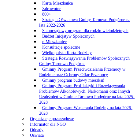
Karta Mieszkańca
Zdrowotne
800+
Strategia Oświatowa Gminy Tarnowo Podgórne na
lata 2022-2026
Samorządowy program dla rodzin wielodzietnych
Budżet Inicjatyw Społecznych
mMieszkaniec
Konsultacje społeczne
Wielkopolska Karta Rodziny
Strategia Rozwiązywania Problemów Społecznych
Gminy Tarnowo Podgórne
Gminny Program Przeciwdziałania Przemocy w
Rodzinie oraz Ochrony Ofiar Przemocy
Gminny program budowy mieszkań
Gminny Program Profilaktyki i Rozwiązywania
Problemów Alkoholowych, Narkomanii oraz Innych
Uzależnień w Gminie Tarnowo Podgórne na lata 2025-
2028
Gminny Program Wspierania Rodziny na lata 2026-
2028
Organizacje pozarządowe
Informator dla NGO
Odpady
Oświata