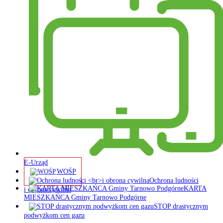
E-Urząd
WOŚP
Ochrona ludności
KARTA
i obrona cywilna
MIESZKAŃCA Gminy Tarnowo Podgórne
STOP drastycznym
podwyżkom cen gazu