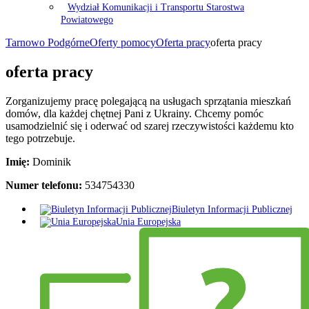
Wydział Komunikacji i Transportu Starostwa
Powiatowego
Tarnowo Podgórne
Oferty pomocy
Oferta pracy
oferta pracy
oferta pracy
Zorganizujemy pracę polegającą na usługach sprzątania mieszkań
domów, dla każdej chętnej Pani z Ukrainy. Chcemy pomóc
usamodzielnić się i oderwać od szarej rzeczywistości każdemu kto
tego potrzebuje.
Imię:
Dominik
Numer telefonu:
534754330
Biuletyn Informacji Publicznej
Unia Europejska