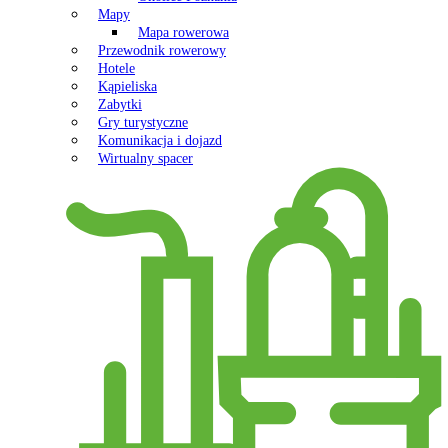
Mapy
Mapa rowerowa
Przewodnik rowerowy
Hotele
Kąpieliska
Zabytki
Gry turystyczne
Komunikacja i dojazd
Wirtualny spacer