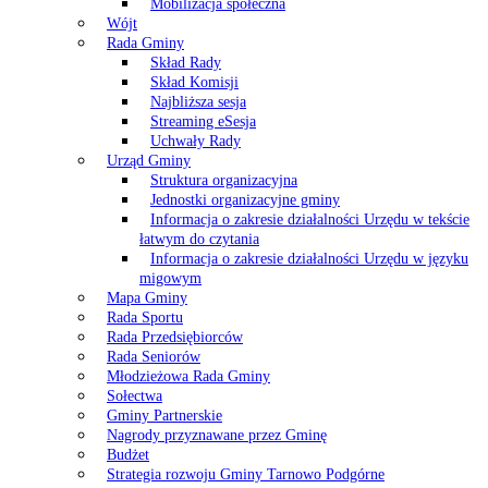
Mobilizacja społeczna
Wójt
Rada Gminy
Skład Rady
Skład Komisji
Najbliższa sesja
Streaming eSesja
Uchwały Rady
Urząd Gminy
Struktura organizacyjna
Jednostki organizacyjne gminy
Informacja o zakresie działalności Urzędu w tekście
łatwym do czytania
Informacja o zakresie działalności Urzędu w języku
migowym
Mapa Gminy
Rada Sportu
Rada Przedsiębiorców
Rada Seniorów
Młodzieżowa Rada Gminy
Sołectwa
Gminy Partnerskie
Nagrody przyznawane przez Gminę
Budżet
Strategia rozwoju Gminy Tarnowo Podgórne