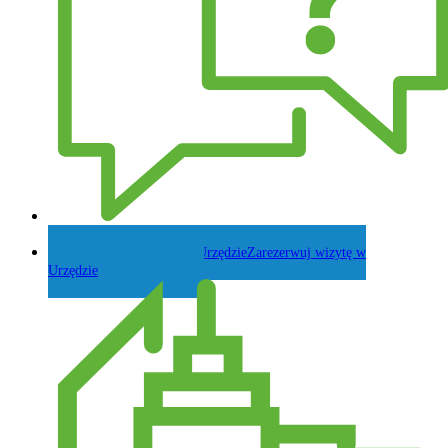
Zadaj pytanie Wójtowi
Zarezerwuj wizytę w
Urzędzie