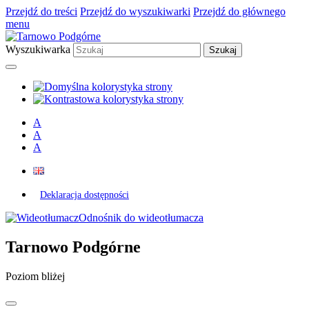
Przejdź do treści
Przejdź do wyszukiwarki
Przejdź do głównego
menu
Wyszukiwarka
A
A
A
Deklaracja dostępności
Odnośnik do wideotłumacza
Tarnowo Podgórne
Poziom bliżej