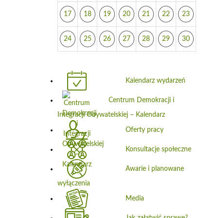
17
18
19
20
21
22
23
24
25
26
27
28
29
30
Kalendarz wydarzeń
Centrum Demokracji i
Integracji Obywatelskiej – Kalendarz
Oferty pracy
Konsultacje społeczne
Awarie i planowane
wyłączenia
Media
Jak załatwić sprawę?