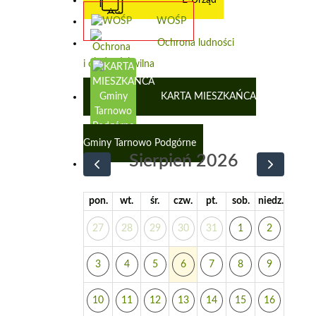
WOŚP
Ochrona ludności
i obrona cywilna
KARTA MIESZKAŃCA
Gminy Tarnowo Podgórne
Sierpień 2026
pon.
wt.
śr.
czw.
pt.
sob.
niedz.
27
28
29
30
31
1
2
3
4
5
6
7
8
9
10
11
12
13
14
15
16