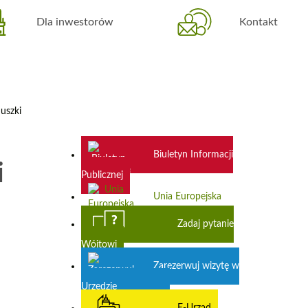
Dla inwestorów
Kontakt
uszki
Biuletyn Informacji
i
Publicznej
Unia Europejska
Zadaj pytanie
Wójtowi
Zarezerwuj wizytę w
Urzędzie
E-Urząd