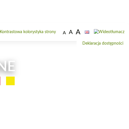
A
A
Od
A
do
Deklaracja dostępności
wi
NE