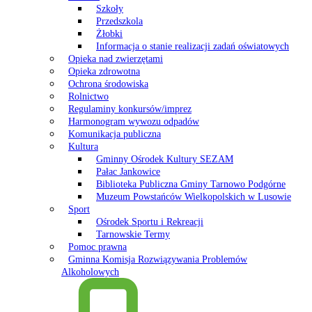
Szkoły
Przedszkola
Żłobki
Informacja o stanie realizacji zadań oświatowych
Opieka nad zwierzętami
Opieka zdrowotna
Ochrona środowiska
Rolnictwo
Regulaminy konkursów/imprez
Harmonogram wywozu odpadów
Komunikacja publiczna
Kultura
Gminny Ośrodek Kultury SEZAM
Pałac Jankowice
Biblioteka Publiczna Gminy Tarnowo Podgórne
Muzeum Powstańców Wielkopolskich w Lusowie
Sport
Ośrodek Sportu i Rekreacji
Tarnowskie Termy
Pomoc prawna
Gminna Komisja Rozwiązywania Problemów
Alkoholowych