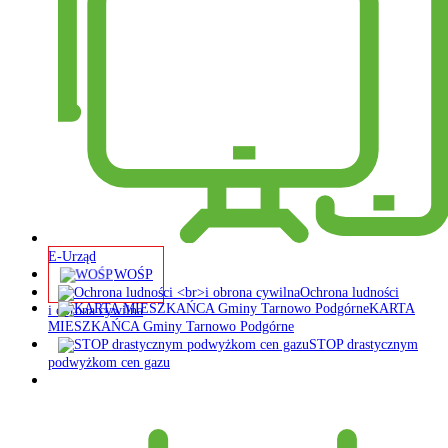
E-Urząd
WOŚP
Ochrona ludności
KARTA
i obrona cywilna
MIESZKAŃCA Gminy Tarnowo Podgórne
STOP drastycznym
podwyżkom cen gazu