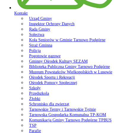
Kontakt
Urząd Gminy
Inspektor Ochrony Danych
Rada Gminy
Sołectwa
Koła Seniorów w Gminie Tarnowo Podgórne
Straż Gminna
Policja
Pogotowie gazowe
Gminny Ośrodek Kultury SEZAM
Biblioteka Publiczna Gminy Tarnowo Podgórne
Muzeum Powstańców Wielkopolskich w Lusowie
Ośrodek Sportu i Rekreacji
Ośrodek Pomocy Społecznej
Szkoły
Przedszkola
Żłobki
Schronisko dla zwierząt
Tarnowskie Termy i Tarnowskie Tężnie
Tarnowska Gospodarka Komunalna TP-KOM
Komunikacja Gminy Tarnowo Podgórne TPBUS
TSP
Parafie