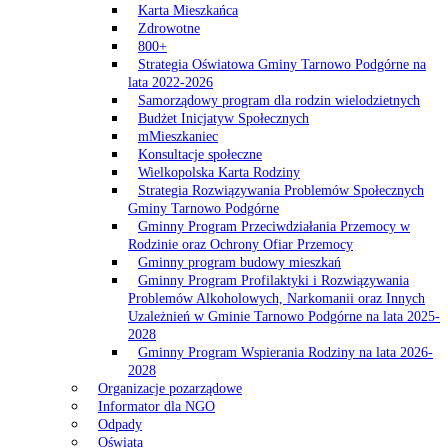
Karta Mieszkańca
Zdrowotne
800+
Strategia Oświatowa Gminy Tarnowo Podgórne na
lata 2022-2026
Samorządowy program dla rodzin wielodzietnych
Budżet Inicjatyw Społecznych
mMieszkaniec
Konsultacje społeczne
Wielkopolska Karta Rodziny
Strategia Rozwiązywania Problemów Społecznych
Gminy Tarnowo Podgórne
Gminny Program Przeciwdziałania Przemocy w
Rodzinie oraz Ochrony Ofiar Przemocy
Gminny program budowy mieszkań
Gminny Program Profilaktyki i Rozwiązywania
Problemów Alkoholowych, Narkomanii oraz Innych
Uzależnień w Gminie Tarnowo Podgórne na lata 2025-
2028
Gminny Program Wspierania Rodziny na lata 2026-
2028
Organizacje pozarządowe
Informator dla NGO
Odpady
Oświata