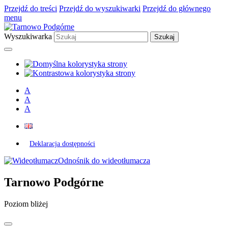
Przejdź do treści
Przejdź do wyszukiwarki
Przejdź do głównego
menu
Wyszukiwarka
A
A
A
Deklaracja dostępności
Odnośnik do wideotłumacza
Tarnowo Podgórne
Poziom bliżej