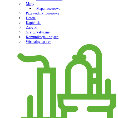
Mapy
Mapa rowerowa
Przewodnik rowerowy
Hotele
Kąpieliska
Zabytki
Gry turystyczne
Komunikacja i dojazd
Wirtualny spacer