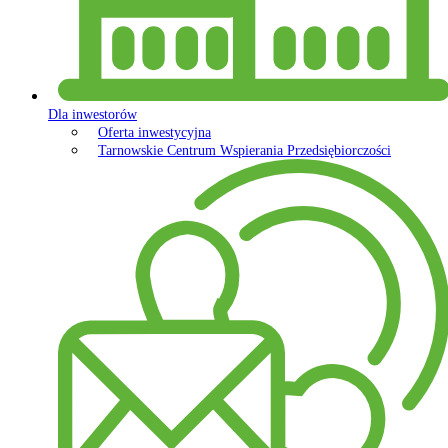
Dla inwestorów
Oferta inwestycyjna
Tarnowskie Centrum Wspierania Przedsiębiorczości