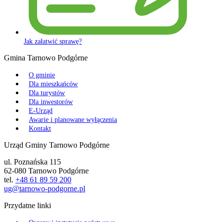
Jak załatwić sprawę?
Gmina Tarnowo Podgórne
O gminie
Dla mieszkańców
Dla turystów
Dla inwestorów
E-Urząd
Awarie i planowane wyłączenia
Kontakt
Urząd Gminy Tarnowo Podgórne
ul. Poznańska 115
62-080 Tarnowo Podgórne
tel.
+48 61 89 59 200
ug@tarnowo-podgorne.pl
Przydatne linki