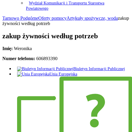
Wydział Komunikacji i Transportu Starostwa
Powiatowego
Tarnowo Podgórne
Oferty pomocy
Artykuły spożywcze, woda
zakup
żywności według potrzeb
zakup żywności według potrzeb
Imię:
Weronika
Numer telefonu:
606893390
Biuletyn Informacji Publicznej
Unia Europejska