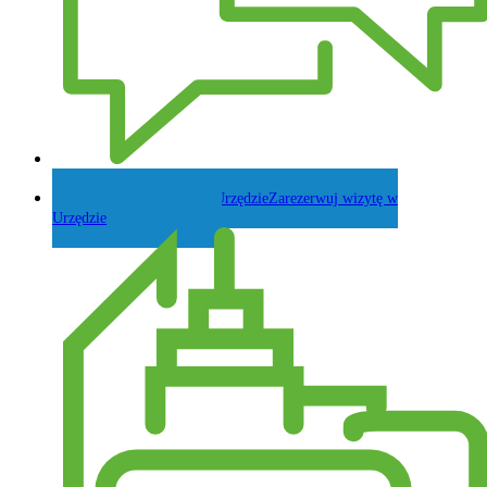
Zadaj pytanie Wójtowi
Zarezerwuj wizytę w
Urzędzie