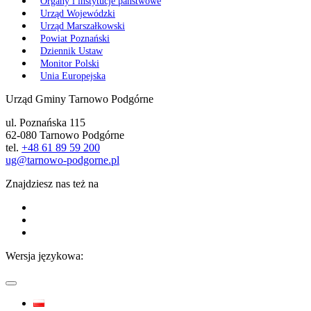
Organy i instytucje państwowe
Urząd Wojewódzki
Urząd Marszałkowski
Powiat Poznański
Dziennik Ustaw
Monitor Polski
Unia Europejska
Urząd Gminy Tarnowo Podgórne
ul. Poznańska 115
62-080 Tarnowo Podgórne
tel.
+48 61 89 59 200
ug@tarnowo-podgorne.pl
Znajdziesz nas też na
Wersja językowa: