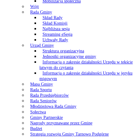
Mobilizacja społeczna
Wójt
Rada Gminy
Skład Rady
Skład Komisji
Najbliższa sesja
Streaming eSesja
Uchwały Rady
Urząd Gminy
Struktura organizacyjna
Jednostki organizacyjne gminy
Informacja o zakresie działalności Urzędu w tekście
łatwym do czytania
Informacja o zakresie działalności Urzędu w języku
migowym
Mapa Gminy
Rada Sportu
Rada Przedsiębiorców
Rada Seniorów
Młodzieżowa Rada Gminy
Sołectwa
Gminy Partnerskie
Nagrody przyznawane przez Gminę
Budżet
Strategia rozwoju Gminy Tarnowo Podgórne