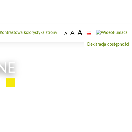
A
A
Od
A
do
Deklaracja dostępności
wi
NE