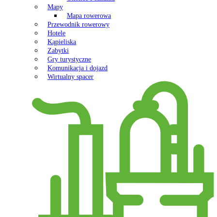
Mapy
Mapa rowerowa
Przewodnik rowerowy
Hotele
Kąpieliska
Zabytki
Gry turystyczne
Komunikacja i dojazd
Wirtualny spacer