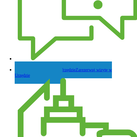
Zadaj pytanie Wójtowi
Zarezerwuj wizytę w
Urzędzie