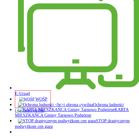
E-Urząd
WOŚP
Ochrona ludności
KARTA
i obrona cywilna
MIESZKAŃCA Gminy Tarnowo Podgórne
STOP drastycznym
podwyżkom cen gazu