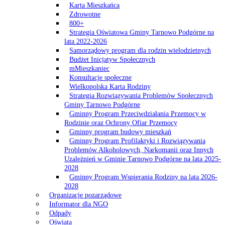
Karta Mieszkańca
Zdrowotne
800+
Strategia Oświatowa Gminy Tarnowo Podgórne na
lata 2022-2026
Samorządowy program dla rodzin wielodzietnych
Budżet Inicjatyw Społecznych
mMieszkaniec
Konsultacje społeczne
Wielkopolska Karta Rodziny
Strategia Rozwiązywania Problemów Społecznych
Gminy Tarnowo Podgórne
Gminny Program Przeciwdziałania Przemocy w
Rodzinie oraz Ochrony Ofiar Przemocy
Gminny program budowy mieszkań
Gminny Program Profilaktyki i Rozwiązywania
Problemów Alkoholowych, Narkomanii oraz Innych
Uzależnień w Gminie Tarnowo Podgórne na lata 2025-
2028
Gminny Program Wspierania Rodziny na lata 2026-
2028
Organizacje pozarządowe
Informator dla NGO
Odpady
Oświata