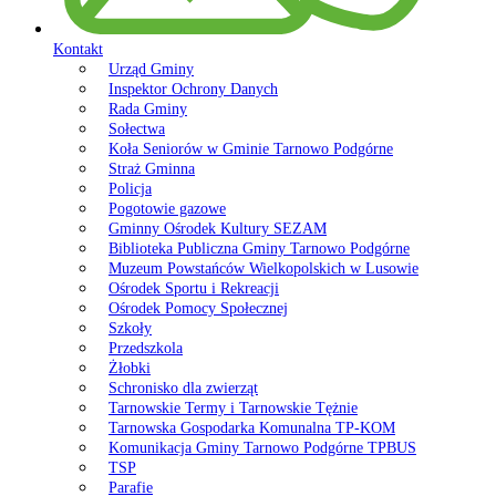
Kontakt
Urząd Gminy
Inspektor Ochrony Danych
Rada Gminy
Sołectwa
Koła Seniorów w Gminie Tarnowo Podgórne
Straż Gminna
Policja
Pogotowie gazowe
Gminny Ośrodek Kultury SEZAM
Biblioteka Publiczna Gminy Tarnowo Podgórne
Muzeum Powstańców Wielkopolskich w Lusowie
Ośrodek Sportu i Rekreacji
Ośrodek Pomocy Społecznej
Szkoły
Przedszkola
Żłobki
Schronisko dla zwierząt
Tarnowskie Termy i Tarnowskie Tężnie
Tarnowska Gospodarka Komunalna TP-KOM
Komunikacja Gminy Tarnowo Podgórne TPBUS
TSP
Parafie