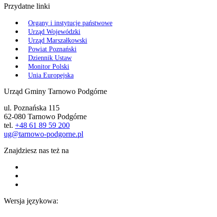
Przydatne linki
Organy i instytucje państwowe
Urząd Wojewódzki
Urząd Marszałkowski
Powiat Poznański
Dziennik Ustaw
Monitor Polski
Unia Europejska
Urząd Gminy Tarnowo Podgórne
ul. Poznańska 115
62-080 Tarnowo Podgórne
tel.
+48 61 89 59 200
ug@tarnowo-podgorne.pl
Znajdziesz nas też na
Wersja językowa: