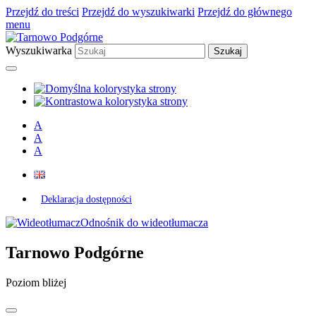
Przejdź do treści
Przejdź do wyszukiwarki
Przejdź do głównego
menu
Wyszukiwarka
A
A
A
Deklaracja dostępności
Odnośnik do wideotłumacza
Tarnowo Podgórne
Poziom bliżej