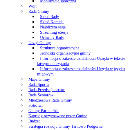
Mobilizacja społeczna
Wójt
Rada Gminy
Skład Rady
Skład Komisji
Najbliższa sesja
Streaming eSesja
Uchwały Rady
Urząd Gminy
Struktura organizacyjna
Jednostki organizacyjne gminy
Informacja o zakresie działalności Urzędu w tekście
łatwym do czytania
Informacja o zakresie działalności Urzędu w języku
migowym
Mapa Gminy
Rada Sportu
Rada Przedsiębiorców
Rada Seniorów
Młodzieżowa Rada Gminy
Sołectwa
Gminy Partnerskie
Nagrody przyznawane przez Gminę
Budżet
Strategia rozwoju Gminy Tarnowo Podgórne