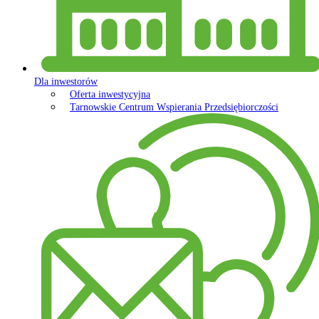
Dla inwestorów
Oferta inwestycyjna
Tarnowskie Centrum Wspierania Przedsiębiorczości