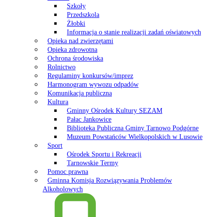
Szkoły
Przedszkola
Żłobki
Informacja o stanie realizacji zadań oświatowych
Opieka nad zwierzętami
Opieka zdrowotna
Ochrona środowiska
Rolnictwo
Regulaminy konkursów/imprez
Harmonogram wywozu odpadów
Komunikacja publiczna
Kultura
Gminny Ośrodek Kultury SEZAM
Pałac Jankowice
Biblioteka Publiczna Gminy Tarnowo Podgórne
Muzeum Powstańców Wielkopolskich w Lusowie
Sport
Ośrodek Sportu i Rekreacji
Tarnowskie Termy
Pomoc prawna
Gminna Komisja Rozwiązywania Problemów
Alkoholowych