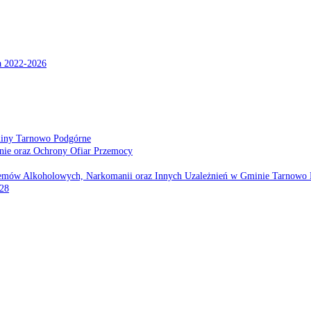
a 2022-2026
miny Tarnowo Podgórne
nie oraz Ochrony Ofiar Przemocy
emów Alkoholowych, Narkomanii oraz Innych Uzależnień w Gminie Tarnowo 
028