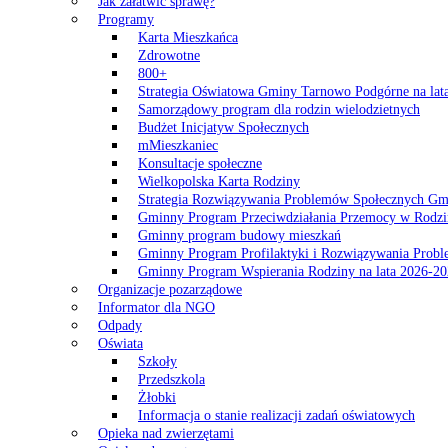
Jak załatwić sprawę?
Programy
Karta Mieszkańca
Zdrowotne
800+
Strategia Oświatowa Gminy Tarnowo Podgórne na lat
Samorządowy program dla rodzin wielodzietnych
Budżet Inicjatyw Społecznych
mMieszkaniec
Konsultacje społeczne
Wielkopolska Karta Rodziny
Strategia Rozwiązywania Problemów Społecznych G
Gminny Program Przeciwdziałania Przemocy w Rodzi
Gminny program budowy mieszkań
Gminny Program Profilaktyki i Rozwiązywania Probl
Gminny Program Wspierania Rodziny na lata 2026-2
Organizacje pozarządowe
Informator dla NGO
Odpady
Oświata
Szkoły
Przedszkola
Żłobki
Informacja o stanie realizacji zadań oświatowych
Opieka nad zwierzętami