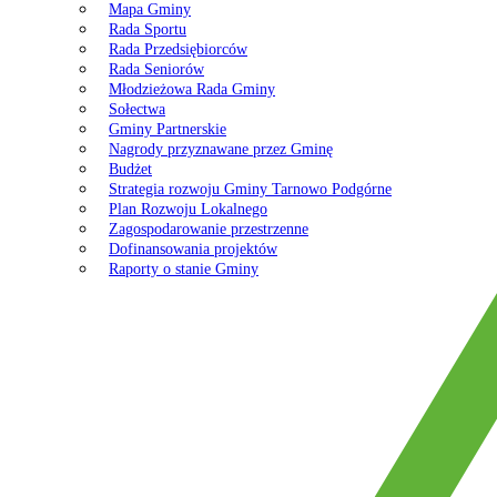
Mapa Gminy
Rada Sportu
Rada Przedsiębiorców
Rada Seniorów
Młodzieżowa Rada Gminy
Sołectwa
Gminy Partnerskie
Nagrody przyznawane przez Gminę
Budżet
Strategia rozwoju Gminy Tarnowo Podgórne
Plan Rozwoju Lokalnego
Zagospodarowanie przestrzenne
Dofinansowania projektów
Raporty o stanie Gminy