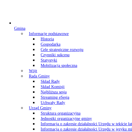
Gmina
Informacje podstawowe
Historia
Gospodarka
Cele strategiczne rozwoju
Czynniki sukcesu
Statystyki
Mobilizacja społeczna
Wójt
Rada Gminy
Skład Rady
Skład Komisji
Najbliższa sesja
Streaming eSesja
Uchwały Rady
Urząd Gminy
Struktura organizacyjna
Jednostki organizacyjne gminy
Informacja o zakresie działalności Urzędu w tekście ł
Informacja o zakresie działalności Urzędu w języku