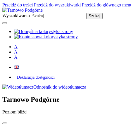
Przejdź do treści
Przejdź do wyszukiwarki
Przejdź do głównego men
Wyszukiwarka
A
A
A
Deklaracja dostępności
Odnośnik do wideotłumacza
Tarnowo Podgórne
Poziom bliżej