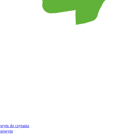
atwym do czytania
 migowym