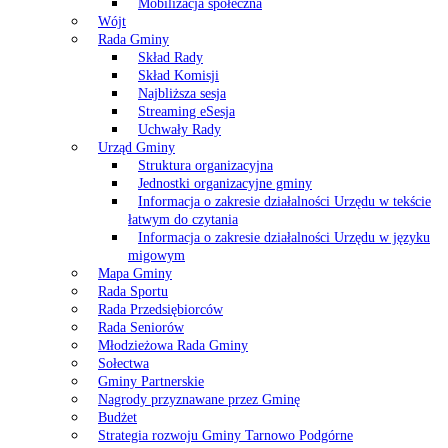
Mobilizacja społeczna
Wójt
Rada Gminy
Skład Rady
Skład Komisji
Najbliższa sesja
Streaming eSesja
Uchwały Rady
Urząd Gminy
Struktura organizacyjna
Jednostki organizacyjne gminy
Informacja o zakresie działalności Urzędu w tekście
łatwym do czytania
Informacja o zakresie działalności Urzędu w języku
migowym
Mapa Gminy
Rada Sportu
Rada Przedsiębiorców
Rada Seniorów
Młodzieżowa Rada Gminy
Sołectwa
Gminy Partnerskie
Nagrody przyznawane przez Gminę
Budżet
Strategia rozwoju Gminy Tarnowo Podgórne