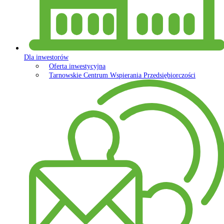
Dla inwestorów
Oferta inwestycyjna
Tarnowskie Centrum Wspierania Przedsiębiorczości