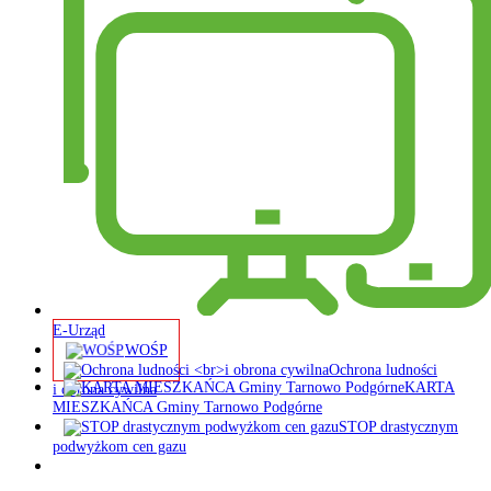
E-Urząd
WOŚP
Ochrona ludności
KARTA
i obrona cywilna
MIESZKAŃCA Gminy Tarnowo Podgórne
STOP drastycznym
podwyżkom cen gazu