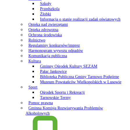
Szkoły
Przedszkola
Żłobki
Informacja o stanie realizacji zadań oświatowych
Opieka nad zwierzętami
Opieka zdrowotna
Ochrona środowiska
Rolnictwo
Regulaminy konkursów/imprez
Harmonogram wywozu odpadów
Komunikacja publiczna
Kultura
Gminny Ośrodek Kultury SEZAM
Pałac Jankowice
Biblioteka Publiczna Gminy Tarnowo Podgórne
Muzeum Powstańców Wielkopolskich w Lusowie
Sport
Ośrodek Sportu i Rekreacji
Tarnowskie Termy
Pomoc prawna
Gminna Komisja Rozwiązywania Problemów
Alkoholowych