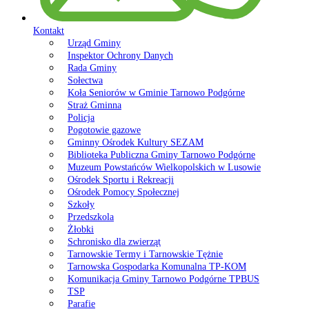
Kontakt
Urząd Gminy
Inspektor Ochrony Danych
Rada Gminy
Sołectwa
Koła Seniorów w Gminie Tarnowo Podgórne
Straż Gminna
Policja
Pogotowie gazowe
Gminny Ośrodek Kultury SEZAM
Biblioteka Publiczna Gminy Tarnowo Podgórne
Muzeum Powstańców Wielkopolskich w Lusowie
Ośrodek Sportu i Rekreacji
Ośrodek Pomocy Społecznej
Szkoły
Przedszkola
Żłobki
Schronisko dla zwierząt
Tarnowskie Termy i Tarnowskie Tężnie
Tarnowska Gospodarka Komunalna TP-KOM
Komunikacja Gminy Tarnowo Podgórne TPBUS
TSP
Parafie