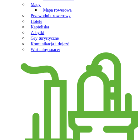
Mapy
Mapa rowerowa
Przewodnik rowerowy
Hotele
Kąpieliska
Zabytki
Gry turystyczne
Komunikacja i dojazd
Wirtualny spacer