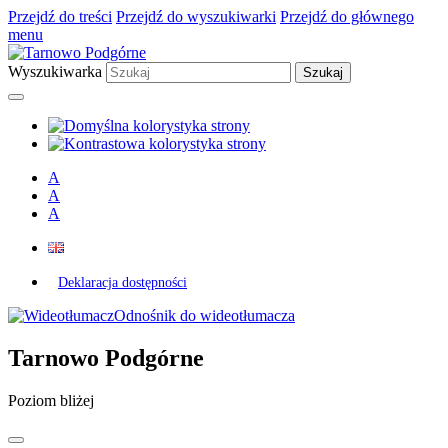
Przejdź do treści
Przejdź do wyszukiwarki
Przejdź do głównego
menu
Wyszukiwarka
A
A
A
Deklaracja dostępności
Odnośnik do wideotłumacza
Tarnowo Podgórne
Poziom bliżej