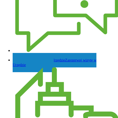
Zadaj pytanie Wójtowi
Zarezerwuj wizytę w
Urzędzie