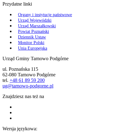
Przydatne linki
Organy i instytucje państwowe
Urząd Wojewódzki
Urząd Marszałkowski
Powiat Poznański
Dziennik Ustaw
Monitor Polski
Unia Europejska
Urząd Gminy Tarnowo Podgórne
ul. Poznańska 115
62-080 Tarnowo Podgórne
tel.
+48 61 89 59 200
ug@tarnowo-podgorne.pl
Znajdziesz nas też na
Wersja językowa: