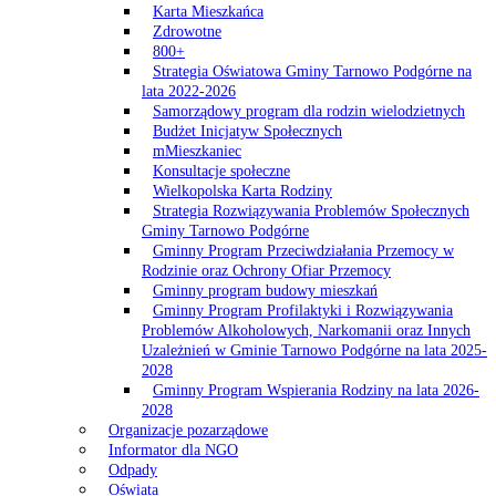
Karta Mieszkańca
Zdrowotne
800+
Strategia Oświatowa Gminy Tarnowo Podgórne na
lata 2022-2026
Samorządowy program dla rodzin wielodzietnych
Budżet Inicjatyw Społecznych
mMieszkaniec
Konsultacje społeczne
Wielkopolska Karta Rodziny
Strategia Rozwiązywania Problemów Społecznych
Gminy Tarnowo Podgórne
Gminny Program Przeciwdziałania Przemocy w
Rodzinie oraz Ochrony Ofiar Przemocy
Gminny program budowy mieszkań
Gminny Program Profilaktyki i Rozwiązywania
Problemów Alkoholowych, Narkomanii oraz Innych
Uzależnień w Gminie Tarnowo Podgórne na lata 2025-
2028
Gminny Program Wspierania Rodziny na lata 2026-
2028
Organizacje pozarządowe
Informator dla NGO
Odpady
Oświata