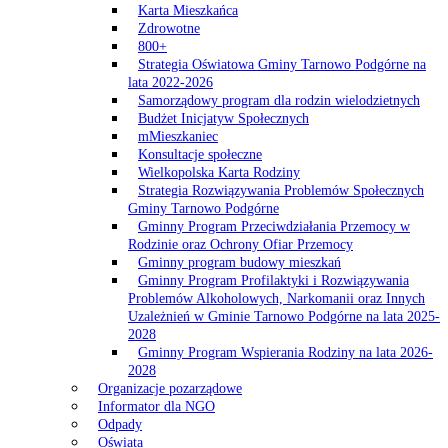
Karta Mieszkańca
Zdrowotne
800+
Strategia Oświatowa Gminy Tarnowo Podgórne na
lata 2022-2026
Samorządowy program dla rodzin wielodzietnych
Budżet Inicjatyw Społecznych
mMieszkaniec
Konsultacje społeczne
Wielkopolska Karta Rodziny
Strategia Rozwiązywania Problemów Społecznych
Gminy Tarnowo Podgórne
Gminny Program Przeciwdziałania Przemocy w
Rodzinie oraz Ochrony Ofiar Przemocy
Gminny program budowy mieszkań
Gminny Program Profilaktyki i Rozwiązywania
Problemów Alkoholowych, Narkomanii oraz Innych
Uzależnień w Gminie Tarnowo Podgórne na lata 2025-
2028
Gminny Program Wspierania Rodziny na lata 2026-
2028
Organizacje pozarządowe
Informator dla NGO
Odpady
Oświata