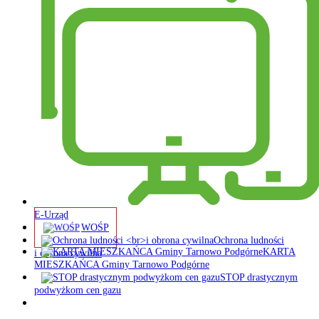
E-Urząd
WOŚP
Ochrona ludności
KARTA
i obrona cywilna
MIESZKAŃCA Gminy Tarnowo Podgórne
STOP drastycznym
podwyżkom cen gazu