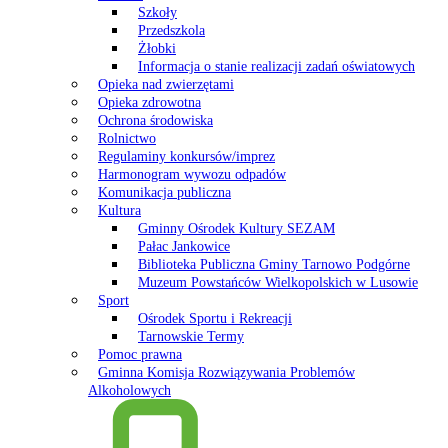
Szkoły
Przedszkola
Żłobki
Informacja o stanie realizacji zadań oświatowych
Opieka nad zwierzętami
Opieka zdrowotna
Ochrona środowiska
Rolnictwo
Regulaminy konkursów/imprez
Harmonogram wywozu odpadów
Komunikacja publiczna
Kultura
Gminny Ośrodek Kultury SEZAM
Pałac Jankowice
Biblioteka Publiczna Gminy Tarnowo Podgórne
Muzeum Powstańców Wielkopolskich w Lusowie
Sport
Ośrodek Sportu i Rekreacji
Tarnowskie Termy
Pomoc prawna
Gminna Komisja Rozwiązywania Problemów
Alkoholowych