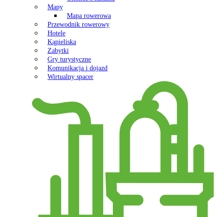
Mapy
Mapa rowerowa
Przewodnik rowerowy
Hotele
Kąpieliska
Zabytki
Gry turystyczne
Komunikacja i dojazd
Wirtualny spacer