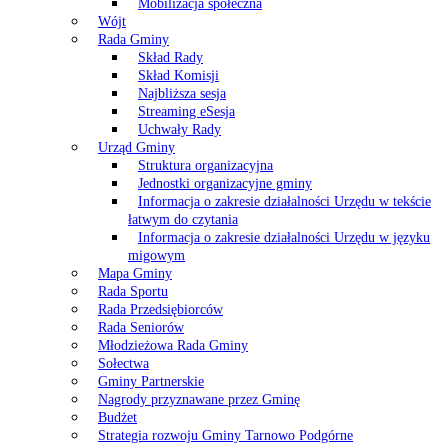
Mobilizacja społeczna
Wójt
Rada Gminy
Skład Rady
Skład Komisji
Najbliższa sesja
Streaming eSesja
Uchwały Rady
Urząd Gminy
Struktura organizacyjna
Jednostki organizacyjne gminy
Informacja o zakresie działalności Urzędu w tekście
łatwym do czytania
Informacja o zakresie działalności Urzędu w języku
migowym
Mapa Gminy
Rada Sportu
Rada Przedsiębiorców
Rada Seniorów
Młodzieżowa Rada Gminy
Sołectwa
Gminy Partnerskie
Nagrody przyznawane przez Gminę
Budżet
Strategia rozwoju Gminy Tarnowo Podgórne