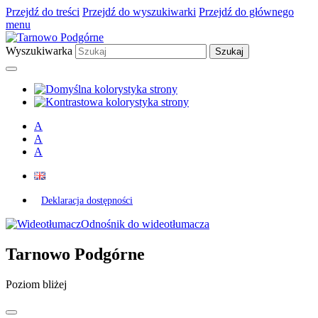
Przejdź do treści
Przejdź do wyszukiwarki
Przejdź do głównego
menu
Wyszukiwarka
A
A
A
Deklaracja dostępności
Odnośnik do wideotłumacza
Tarnowo Podgórne
Poziom bliżej