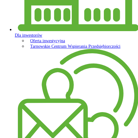
Dla inwestorów
Oferta inwestycyjna
Tarnowskie Centrum Wspierania Przedsiębiorczości