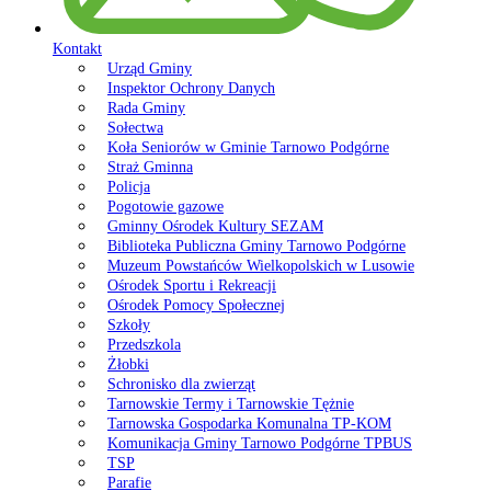
Kontakt
Urząd Gminy
Inspektor Ochrony Danych
Rada Gminy
Sołectwa
Koła Seniorów w Gminie Tarnowo Podgórne
Straż Gminna
Policja
Pogotowie gazowe
Gminny Ośrodek Kultury SEZAM
Biblioteka Publiczna Gminy Tarnowo Podgórne
Muzeum Powstańców Wielkopolskich w Lusowie
Ośrodek Sportu i Rekreacji
Ośrodek Pomocy Społecznej
Szkoły
Przedszkola
Żłobki
Schronisko dla zwierząt
Tarnowskie Termy i Tarnowskie Tężnie
Tarnowska Gospodarka Komunalna TP-KOM
Komunikacja Gminy Tarnowo Podgórne TPBUS
TSP
Parafie