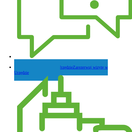
Zadaj pytanie Wójtowi
Zarezerwuj wizytę w
Urzędzie