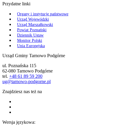
Przydatne linki
Organy i instytucje państwowe
Urząd Wojewódzki
Urząd Marszałkowski
Powiat Poznański
Dziennik Ustaw
Monitor Polski
Unia Europejska
Urząd Gminy Tarnowo Podgórne
ul. Poznańska 115
62-080 Tarnowo Podgórne
tel.
+48 61 89 59 200
ug@tarnowo-podgorne.pl
Znajdziesz nas też na
Wersja językowa: