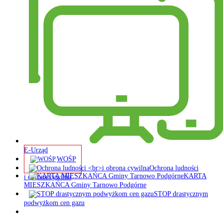
E-Urząd
WOŚP
Ochrona ludności
KARTA
i obrona cywilna
MIESZKAŃCA Gminy Tarnowo Podgórne
STOP drastycznym
podwyżkom cen gazu