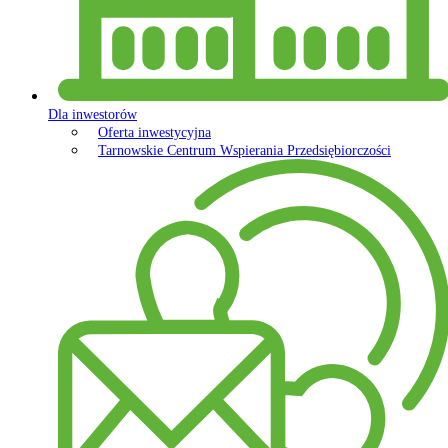
Dla inwestorów
Oferta inwestycyjna
Tarnowskie Centrum Wspierania Przedsiębiorczości