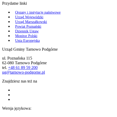
Przydatne linki
Organy i instytucje państwowe
Urząd Wojewódzki
Urząd Marszałkowski
Powiat Poznański
Dziennik Ustaw
Monitor Polski
Unia Europejska
Urząd Gminy Tarnowo Podgórne
ul. Poznańska 115
62-080 Tarnowo Podgórne
tel.
+48 61 89 59 200
ug@tarnowo-podgorne.pl
Znajdziesz nas też na
Wersja językowa: