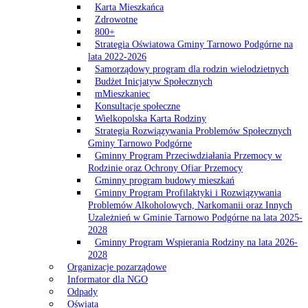
Karta Mieszkańca
Zdrowotne
800+
Strategia Oświatowa Gminy Tarnowo Podgórne na
lata 2022-2026
Samorządowy program dla rodzin wielodzietnych
Budżet Inicjatyw Społecznych
mMieszkaniec
Konsultacje społeczne
Wielkopolska Karta Rodziny
Strategia Rozwiązywania Problemów Społecznych
Gminy Tarnowo Podgórne
Gminny Program Przeciwdziałania Przemocy w
Rodzinie oraz Ochrony Ofiar Przemocy
Gminny program budowy mieszkań
Gminny Program Profilaktyki i Rozwiązywania
Problemów Alkoholowych, Narkomanii oraz Innych
Uzależnień w Gminie Tarnowo Podgórne na lata 2025-
2028
Gminny Program Wspierania Rodziny na lata 2026-
2028
Organizacje pozarządowe
Informator dla NGO
Odpady
Oświata