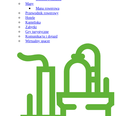
Mapy
Mapa rowerowa
Przewodnik rowerowy
Hotele
Kąpieliska
Zabytki
Gry turystyczne
Komunikacja i dojazd
Wirtualny spacer