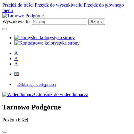
Przejdź do treści
Przejdź do wyszukiwarki
Przejdź do głównego
menu
Wyszukiwarka
A
A
A
Deklaracja dostępności
Odnośnik do wideotłumacza
Tarnowo Podgórne
Poziom bliżej