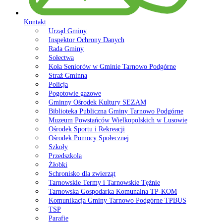
Kontakt
Urząd Gminy
Inspektor Ochrony Danych
Rada Gminy
Sołectwa
Koła Seniorów w Gminie Tarnowo Podgórne
Straż Gminna
Policja
Pogotowie gazowe
Gminny Ośrodek Kultury SEZAM
Biblioteka Publiczna Gminy Tarnowo Podgórne
Muzeum Powstańców Wielkopolskich w Lusowie
Ośrodek Sportu i Rekreacji
Ośrodek Pomocy Społecznej
Szkoły
Przedszkola
Żłobki
Schronisko dla zwierząt
Tarnowskie Termy i Tarnowskie Tężnie
Tarnowska Gospodarka Komunalna TP-KOM
Komunikacja Gminy Tarnowo Podgórne TPBUS
TSP
Parafie