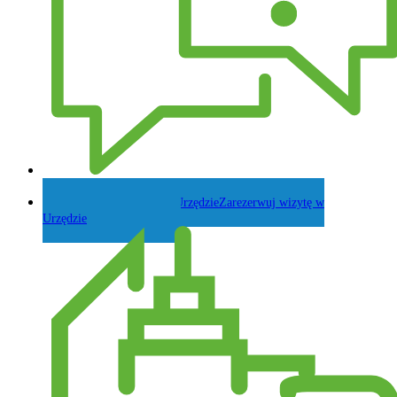
Zadaj pytanie Wójtowi
Zarezerwuj wizytę w
Urzędzie