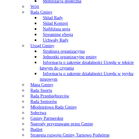
Mobilizacja społeczna
Wójt
Rada Gminy
Skład Rady
Skład Komisji
Najbliższa sesja
Streaming eSesja
Uchwały Rady
Urząd Gminy
Struktura organizacyjna
Jednostki organizacyjne gminy
Informacja o zakresie działalności Urzędu w tekście
łatwym do czytania
Informacja o zakresie działalności Urzędu w języku
migowym
Mapa Gminy
Rada Sportu
Rada Przedsiębiorców
Rada Seniorów
Młodzieżowa Rada Gminy
Sołectwa
Gminy Partnerskie
Nagrody przyznawane przez Gminę
Budżet
Strategia rozwoju Gminy Tarnowo Podgórne