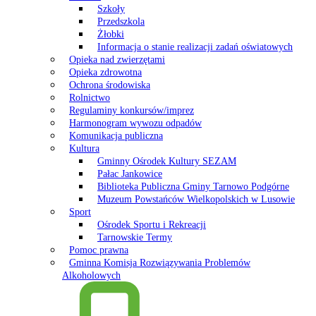
Szkoły
Przedszkola
Żłobki
Informacja o stanie realizacji zadań oświatowych
Opieka nad zwierzętami
Opieka zdrowotna
Ochrona środowiska
Rolnictwo
Regulaminy konkursów/imprez
Harmonogram wywozu odpadów
Komunikacja publiczna
Kultura
Gminny Ośrodek Kultury SEZAM
Pałac Jankowice
Biblioteka Publiczna Gminy Tarnowo Podgórne
Muzeum Powstańców Wielkopolskich w Lusowie
Sport
Ośrodek Sportu i Rekreacji
Tarnowskie Termy
Pomoc prawna
Gminna Komisja Rozwiązywania Problemów
Alkoholowych