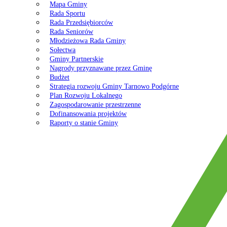
Mapa Gminy
Rada Sportu
Rada Przedsiębiorców
Rada Seniorów
Młodzieżowa Rada Gminy
Sołectwa
Gminy Partnerskie
Nagrody przyznawane przez Gminę
Budżet
Strategia rozwoju Gminy Tarnowo Podgórne
Plan Rozwoju Lokalnego
Zagospodarowanie przestrzenne
Dofinansowania projektów
Raporty o stanie Gminy