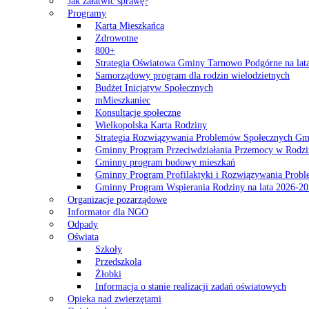
Jak załatwić sprawę?
Programy
Karta Mieszkańca
Zdrowotne
800+
Strategia Oświatowa Gminy Tarnowo Podgórne na lat
Samorządowy program dla rodzin wielodzietnych
Budżet Inicjatyw Społecznych
mMieszkaniec
Konsultacje społeczne
Wielkopolska Karta Rodziny
Strategia Rozwiązywania Problemów Społecznych G
Gminny Program Przeciwdziałania Przemocy w Rodzi
Gminny program budowy mieszkań
Gminny Program Profilaktyki i Rozwiązywania Probl
Gminny Program Wspierania Rodziny na lata 2026-2
Organizacje pozarządowe
Informator dla NGO
Odpady
Oświata
Szkoły
Przedszkola
Żłobki
Informacja o stanie realizacji zadań oświatowych
Opieka nad zwierzętami