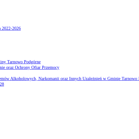
a 2022-2026
miny Tarnowo Podgórne
nie oraz Ochrony Ofiar Przemocy
emów Alkoholowych, Narkomanii oraz Innych Uzależnień w Gminie Tarnowo 
028