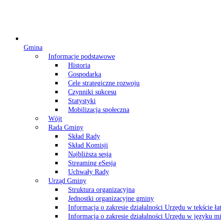
Gmina
Informacje podstawowe
Historia
Gospodarka
Cele strategiczne rozwoju
Czynniki sukcesu
Statystyki
Mobilizacja społeczna
Wójt
Rada Gminy
Skład Rady
Skład Komisji
Najbliższa sesja
Streaming eSesja
Uchwały Rady
Urząd Gminy
Struktura organizacyjna
Jednostki organizacyjne gminy
Informacja o zakresie działalności Urzędu w tekście ł
Informacja o zakresie działalności Urzędu w języku