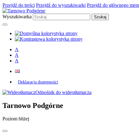
Przejdź do treści
Przejdź do wyszukiwarki
Przejdź do głównego men
Wyszukiwarka
A
A
A
Deklaracja dostępności
Odnośnik do wideotłumacza
Tarnowo Podgórne
Poziom bliżej