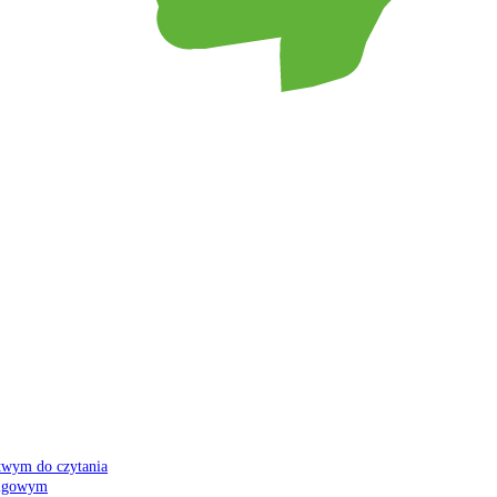
atwym do czytania
 migowym