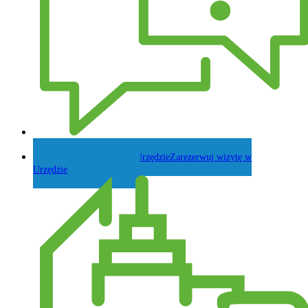
Zadaj pytanie Wójtowi
Zarezerwuj wizytę w
Urzędzie