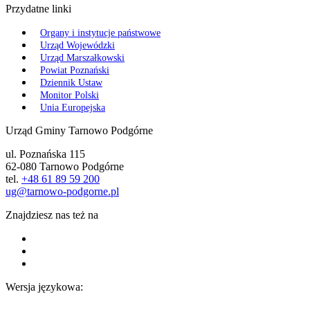
Przydatne linki
Organy i instytucje państwowe
Urząd Wojewódzki
Urząd Marszałkowski
Powiat Poznański
Dziennik Ustaw
Monitor Polski
Unia Europejska
Urząd Gminy Tarnowo Podgórne
ul. Poznańska 115
62-080 Tarnowo Podgórne
tel.
+48 61 89 59 200
ug@tarnowo-podgorne.pl
Znajdziesz nas też na
Wersja językowa: