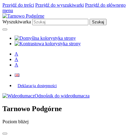
Przejdź do treści
Przejdź do wyszukiwarki
Przejdź do głównego
menu
Wyszukiwarka
A
A
A
Deklaracja dostępności
Odnośnik do wideotłumacza
Tarnowo Podgórne
Poziom bliżej