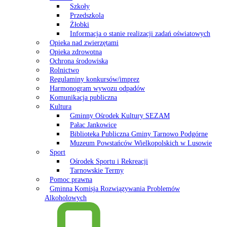
Szkoły
Przedszkola
Żłobki
Informacja o stanie realizacji zadań oświatowych
Opieka nad zwierzętami
Opieka zdrowotna
Ochrona środowiska
Rolnictwo
Regulaminy konkursów/imprez
Harmonogram wywozu odpadów
Komunikacja publiczna
Kultura
Gminny Ośrodek Kultury SEZAM
Pałac Jankowice
Biblioteka Publiczna Gminy Tarnowo Podgórne
Muzeum Powstańców Wielkopolskich w Lusowie
Sport
Ośrodek Sportu i Rekreacji
Tarnowskie Termy
Pomoc prawna
Gminna Komisja Rozwiązywania Problemów
Alkoholowych