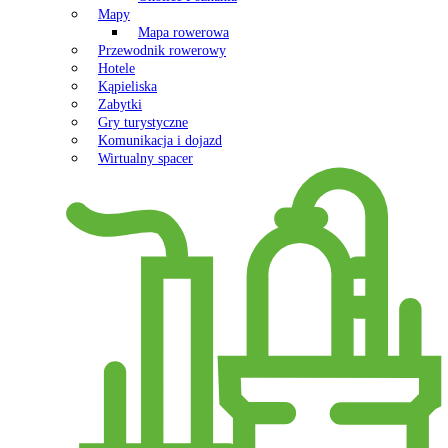
Mapy
Mapa rowerowa
Przewodnik rowerowy
Hotele
Kąpieliska
Zabytki
Gry turystyczne
Komunikacja i dojazd
Wirtualny spacer