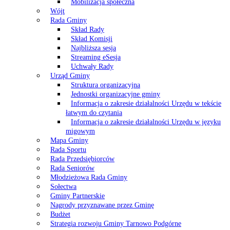
Mobilizacja społeczna
Wójt
Rada Gminy
Skład Rady
Skład Komisji
Najbliższa sesja
Streaming eSesja
Uchwały Rady
Urząd Gminy
Struktura organizacyjna
Jednostki organizacyjne gminy
Informacja o zakresie działalności Urzędu w tekście
łatwym do czytania
Informacja o zakresie działalności Urzędu w języku
migowym
Mapa Gminy
Rada Sportu
Rada Przedsiębiorców
Rada Seniorów
Młodzieżowa Rada Gminy
Sołectwa
Gminy Partnerskie
Nagrody przyznawane przez Gminę
Budżet
Strategia rozwoju Gminy Tarnowo Podgórne