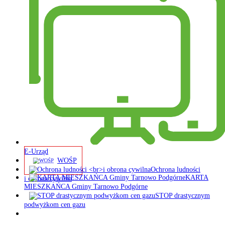
E-Urząd
WOŚP
Ochrona ludności
KARTA
i obrona cywilna
MIESZKAŃCA Gminy Tarnowo Podgórne
STOP drastycznym
podwyżkom cen gazu