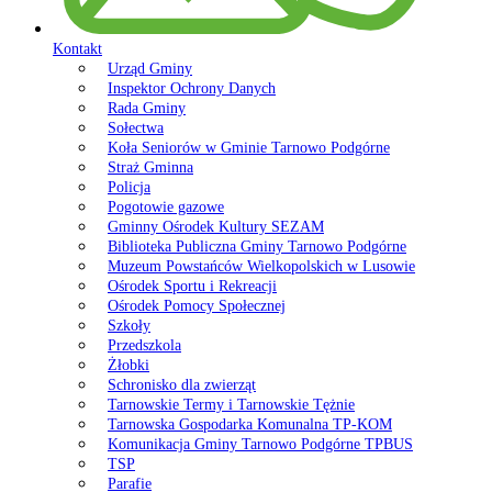
Kontakt
Urząd Gminy
Inspektor Ochrony Danych
Rada Gminy
Sołectwa
Koła Seniorów w Gminie Tarnowo Podgórne
Straż Gminna
Policja
Pogotowie gazowe
Gminny Ośrodek Kultury SEZAM
Biblioteka Publiczna Gminy Tarnowo Podgórne
Muzeum Powstańców Wielkopolskich w Lusowie
Ośrodek Sportu i Rekreacji
Ośrodek Pomocy Społecznej
Szkoły
Przedszkola
Żłobki
Schronisko dla zwierząt
Tarnowskie Termy i Tarnowskie Tężnie
Tarnowska Gospodarka Komunalna TP-KOM
Komunikacja Gminy Tarnowo Podgórne TPBUS
TSP
Parafie