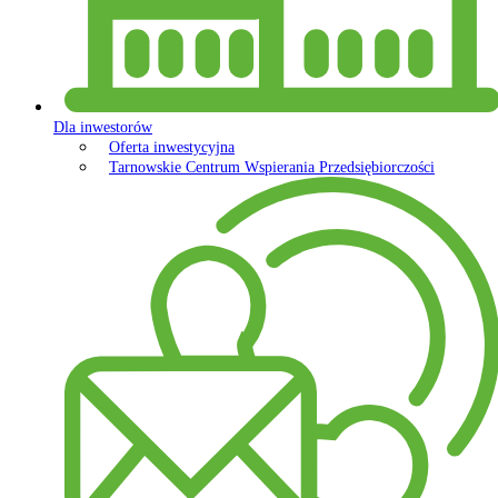
Dla inwestorów
Oferta inwestycyjna
Tarnowskie Centrum Wspierania Przedsiębiorczości