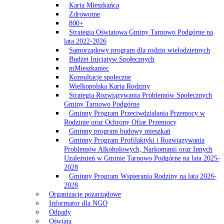
Karta Mieszkańca
Zdrowotne
800+
Strategia Oświatowa Gminy Tarnowo Podgórne na
lata 2022-2026
Samorządowy program dla rodzin wielodzietnych
Budżet Inicjatyw Społecznych
mMieszkaniec
Konsultacje społeczne
Wielkopolska Karta Rodziny
Strategia Rozwiązywania Problemów Społecznych
Gminy Tarnowo Podgórne
Gminny Program Przeciwdziałania Przemocy w
Rodzinie oraz Ochrony Ofiar Przemocy
Gminny program budowy mieszkań
Gminny Program Profilaktyki i Rozwiązywania
Problemów Alkoholowych, Narkomanii oraz Innych
Uzależnień w Gminie Tarnowo Podgórne na lata 2025-
2028
Gminny Program Wspierania Rodziny na lata 2026-
2028
Organizacje pozarządowe
Informator dla NGO
Odpady
Oświata