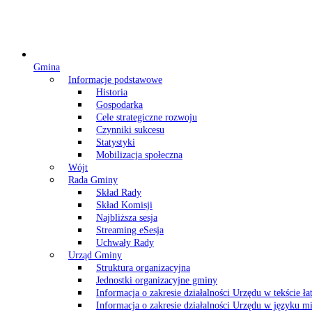
Gmina
Informacje podstawowe
Historia
Gospodarka
Cele strategiczne rozwoju
Czynniki sukcesu
Statystyki
Mobilizacja społeczna
Wójt
Rada Gminy
Skład Rady
Skład Komisji
Najbliższa sesja
Streaming eSesja
Uchwały Rady
Urząd Gminy
Struktura organizacyjna
Jednostki organizacyjne gminy
Informacja o zakresie działalności Urzędu w tekście ł
Informacja o zakresie działalności Urzędu w języku