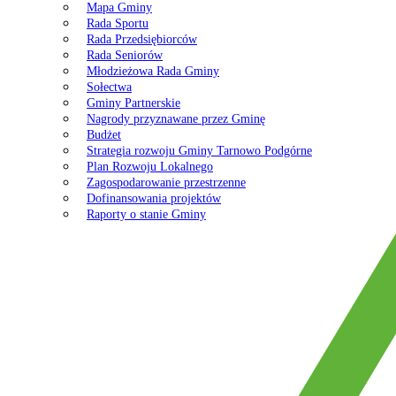
Mapa Gminy
Rada Sportu
Rada Przedsiębiorców
Rada Seniorów
Młodzieżowa Rada Gminy
Sołectwa
Gminy Partnerskie
Nagrody przyznawane przez Gminę
Budżet
Strategia rozwoju Gminy Tarnowo Podgórne
Plan Rozwoju Lokalnego
Zagospodarowanie przestrzenne
Dofinansowania projektów
Raporty o stanie Gminy