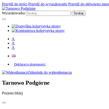
Przejdź do treści
Przejdź do wyszukiwarki
Przejdź do głównego men
Wyszukiwarka
A
A
A
Deklaracja dostępności
Odnośnik do wideotłumacza
Tarnowo Podgórne
Poziom bliżej