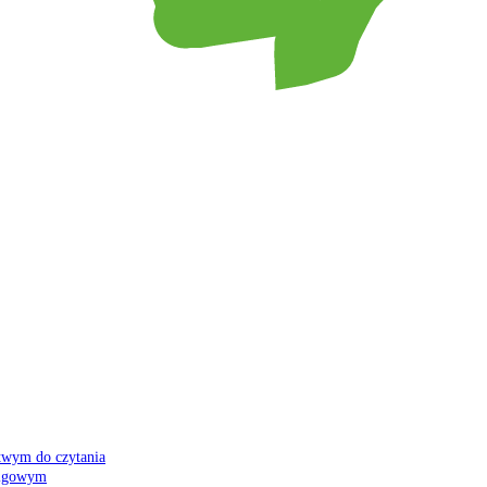
atwym do czytania
 migowym