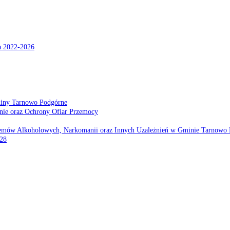
a 2022-2026
miny Tarnowo Podgórne
nie oraz Ochrony Ofiar Przemocy
emów Alkoholowych, Narkomanii oraz Innych Uzależnień w Gminie Tarnowo 
028