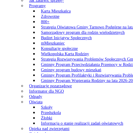
Jak załatwić sprawę?
Programy
Karta Mieszkańca
Zdrowotne
800+
Strategia Oświatowa Gminy Tarnowo Podgórne na lat
Samorządowy program dla rodzin wielodzietnych
Budżet Inicjatyw Społecznych
mMieszkaniec
Konsultacje społeczne
Wielkopolska Karta Rodziny
Strategia Rozwiązywania Problemów Społecznych G
Gminny Program Przeciwdziałania Przemocy w Rodzi
Gminny program budowy mieszkań
Gminny Program Profilaktyki i Rozwiązywania Probl
Gminny Program Wspierania Rodziny na lata 2026-2
Organizacje pozarządowe
Informator dla NGO
Odpady
Oświata
Szkoły
Przedszkola
Żłobki
Informacja o stanie realizacji zadań oświatowych
Opieka nad zwierzętami