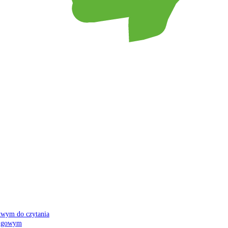
atwym do czytania
 migowym