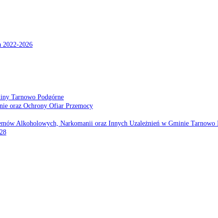
a 2022-2026
miny Tarnowo Podgórne
nie oraz Ochrony Ofiar Przemocy
emów Alkoholowych, Narkomanii oraz Innych Uzależnień w Gminie Tarnowo 
028