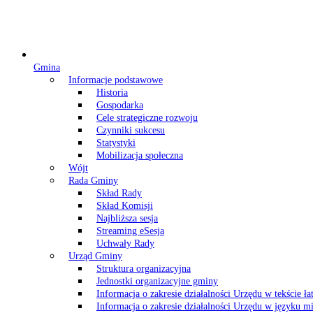
Gmina
Informacje podstawowe
Historia
Gospodarka
Cele strategiczne rozwoju
Czynniki sukcesu
Statystyki
Mobilizacja społeczna
Wójt
Rada Gminy
Skład Rady
Skład Komisji
Najbliższa sesja
Streaming eSesja
Uchwały Rady
Urząd Gminy
Struktura organizacyjna
Jednostki organizacyjne gminy
Informacja o zakresie działalności Urzędu w tekście ł
Informacja o zakresie działalności Urzędu w języku