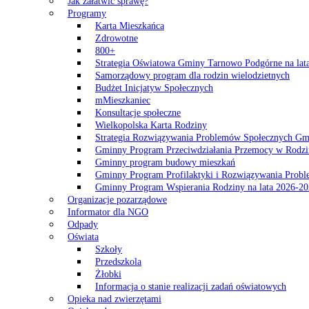
Jak załatwić sprawę?
Programy
Karta Mieszkańca
Zdrowotne
800+
Strategia Oświatowa Gminy Tarnowo Podgórne na lat
Samorządowy program dla rodzin wielodzietnych
Budżet Inicjatyw Społecznych
mMieszkaniec
Konsultacje społeczne
Wielkopolska Karta Rodziny
Strategia Rozwiązywania Problemów Społecznych G
Gminny Program Przeciwdziałania Przemocy w Rodzi
Gminny program budowy mieszkań
Gminny Program Profilaktyki i Rozwiązywania Probl
Gminny Program Wspierania Rodziny na lata 2026-2
Organizacje pozarządowe
Informator dla NGO
Odpady
Oświata
Szkoły
Przedszkola
Żłobki
Informacja o stanie realizacji zadań oświatowych
Opieka nad zwierzętami