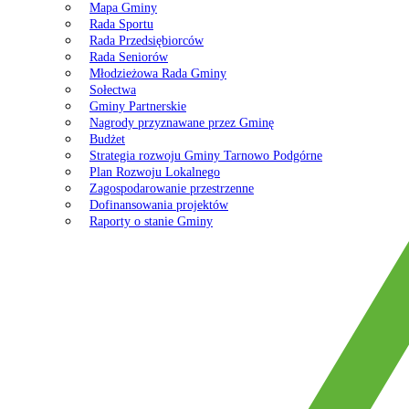
Mapa Gminy
Rada Sportu
Rada Przedsiębiorców
Rada Seniorów
Młodzieżowa Rada Gminy
Sołectwa
Gminy Partnerskie
Nagrody przyznawane przez Gminę
Budżet
Strategia rozwoju Gminy Tarnowo Podgórne
Plan Rozwoju Lokalnego
Zagospodarowanie przestrzenne
Dofinansowania projektów
Raporty o stanie Gminy