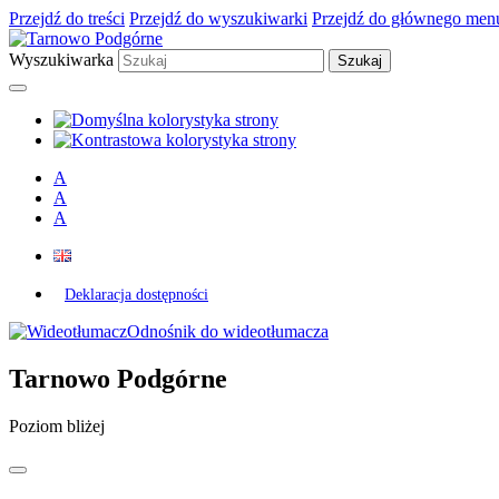
Przejdź do treści
Przejdź do wyszukiwarki
Przejdź do głównego men
Wyszukiwarka
A
A
A
Deklaracja dostępności
Odnośnik do wideotłumacza
Tarnowo Podgórne
Poziom bliżej