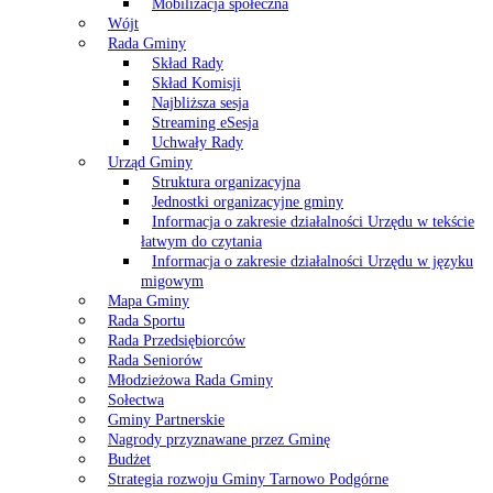
Mobilizacja społeczna
Wójt
Rada Gminy
Skład Rady
Skład Komisji
Najbliższa sesja
Streaming eSesja
Uchwały Rady
Urząd Gminy
Struktura organizacyjna
Jednostki organizacyjne gminy
Informacja o zakresie działalności Urzędu w tekście
łatwym do czytania
Informacja o zakresie działalności Urzędu w języku
migowym
Mapa Gminy
Rada Sportu
Rada Przedsiębiorców
Rada Seniorów
Młodzieżowa Rada Gminy
Sołectwa
Gminy Partnerskie
Nagrody przyznawane przez Gminę
Budżet
Strategia rozwoju Gminy Tarnowo Podgórne