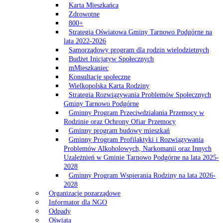
Karta Mieszkańca
Zdrowotne
800+
Strategia Oświatowa Gminy Tarnowo Podgórne na
lata 2022-2026
Samorządowy program dla rodzin wielodzietnych
Budżet Inicjatyw Społecznych
mMieszkaniec
Konsultacje społeczne
Wielkopolska Karta Rodziny
Strategia Rozwiązywania Problemów Społecznych
Gminy Tarnowo Podgórne
Gminny Program Przeciwdziałania Przemocy w
Rodzinie oraz Ochrony Ofiar Przemocy
Gminny program budowy mieszkań
Gminny Program Profilaktyki i Rozwiązywania
Problemów Alkoholowych, Narkomanii oraz Innych
Uzależnień w Gminie Tarnowo Podgórne na lata 2025-
2028
Gminny Program Wspierania Rodziny na lata 2026-
2028
Organizacje pozarządowe
Informator dla NGO
Odpady
Oświata