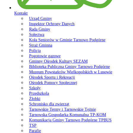
Kontakt
Urząd Gminy
Inspektor Ochrony Danych
Rada Gminy
Sołectwa
Koła Seniorów w Gminie Tarnowo Podgórne
Straż Gminna
Policja
Pogotowie gazowe
Gminny Ośrodek Kultury SEZAM
Biblioteka Publiczna Gminy Tarnowo Podgórne
Muzeum Powstańców Wielkopolskich w Lusowie
Ośrodek Sportu i Rekreacji
Ośrodek Pomocy Społecznej
Szkoły
Przedszkola
Żłobki
Schronisko dla zwierząt
Tarnowskie Termy i Tarnowskie Tężnie
Tarnowska Gospodarka Komunalna TP-KOM
Komunikacja Gminy Tarnowo Podgórne TPBUS
TSP
Parafie