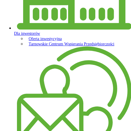
Dla inwestorów
Oferta inwestycyjna
Tarnowskie Centrum Wspierania Przedsiębiorczości