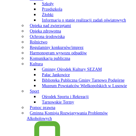
Szkoły
Przedszkola
Żłobki
Informacja o stanie realizacji zadań oświatowych
Opieka nad zwierzętami
Opieka zdrowotna
Ochrona środowiska
Rolnictwo
Regulaminy konkursów/imprez
Harmonogram wywozu odpadów
Komunikacja publiczna
Kultura
Gminny Ośrodek Kultury SEZAM
Pałac Jankowice
Biblioteka Publiczna Gminy Tarnowo Podgórne
Muzeum Powstańców Wielkopolskich w Lusowie
Sport
Ośrodek Sportu i Rekreacji
Tarnowskie Termy
Pomoc prawna
Gminna Komisja Rozwiązywania Problemów
Alkoholowych