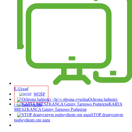
E-Urząd
WOŚP
Ochrona ludności
KARTA
i obrona cywilna
MIESZKAŃCA Gminy Tarnowo Podgórne
STOP drastycznym
podwyżkom cen gazu