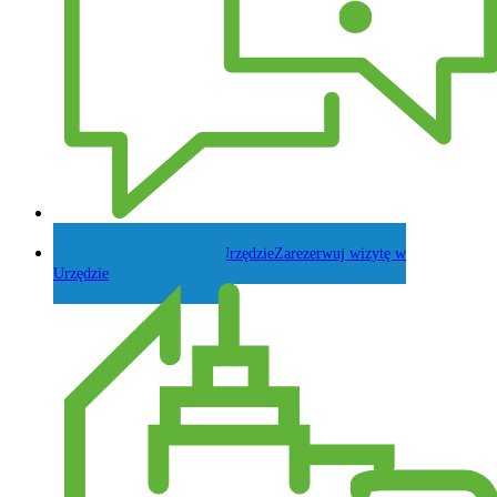
Zadaj pytanie Wójtowi
Zarezerwuj wizytę w
Urzędzie