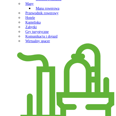
Mapy
Mapa rowerowa
Przewodnik rowerowy
Hotele
Kąpieliska
Zabytki
Gry turystyczne
Komunikacja i dojazd
Wirtualny spacer