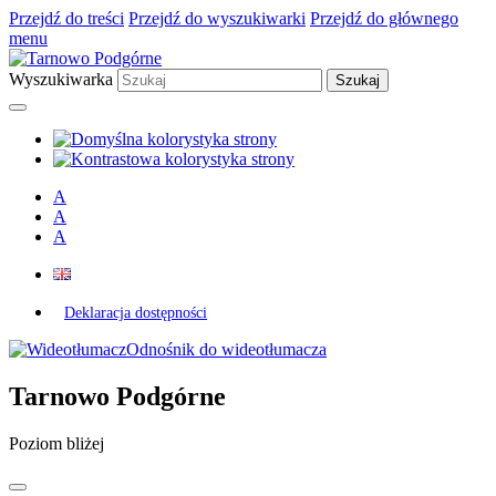
Przejdź do treści
Przejdź do wyszukiwarki
Przejdź do głównego
menu
Wyszukiwarka
A
A
A
Deklaracja dostępności
Odnośnik do wideotłumacza
Tarnowo Podgórne
Poziom bliżej