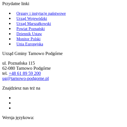
Przydatne linki
Organy i instytucje państwowe
Urząd Wojewódzki
Urząd Marszałkowski
Powiat Poznański
Dziennik Ustaw
Monitor Polski
Unia Europejska
Urząd Gminy Tarnowo Podgórne
ul. Poznańska 115
62-080 Tarnowo Podgórne
tel.
+48 61 89 59 200
ug@tarnowo-podgorne.pl
Znajdziesz nas też na
Wersja językowa: