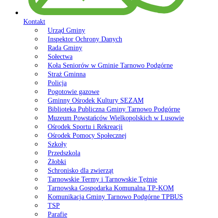
Kontakt
Urząd Gminy
Inspektor Ochrony Danych
Rada Gminy
Sołectwa
Koła Seniorów w Gminie Tarnowo Podgórne
Straż Gminna
Policja
Pogotowie gazowe
Gminny Ośrodek Kultury SEZAM
Biblioteka Publiczna Gminy Tarnowo Podgórne
Muzeum Powstańców Wielkopolskich w Lusowie
Ośrodek Sportu i Rekreacji
Ośrodek Pomocy Społecznej
Szkoły
Przedszkola
Żłobki
Schronisko dla zwierząt
Tarnowskie Termy i Tarnowskie Tężnie
Tarnowska Gospodarka Komunalna TP-KOM
Komunikacja Gminy Tarnowo Podgórne TPBUS
TSP
Parafie