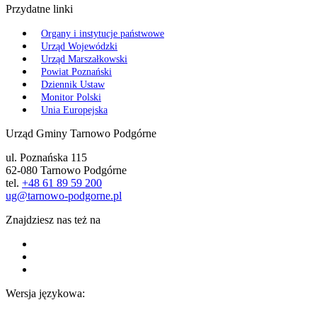
Przydatne linki
Organy i instytucje państwowe
Urząd Wojewódzki
Urząd Marszałkowski
Powiat Poznański
Dziennik Ustaw
Monitor Polski
Unia Europejska
Urząd Gminy Tarnowo Podgórne
ul. Poznańska 115
62-080 Tarnowo Podgórne
tel.
+48 61 89 59 200
ug@tarnowo-podgorne.pl
Znajdziesz nas też na
Wersja językowa: