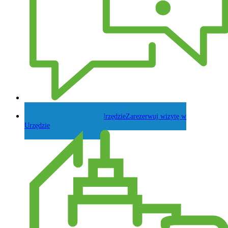
Zadaj pytanie Wójtowi
Zarezerwuj wizytę w
Urzędzie