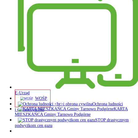
E-Urząd
WOŚP
Ochrona ludności
KARTA
i obrona cywilna
MIESZKAŃCA Gminy Tarnowo Podgórne
STOP drastycznym
podwyżkom cen gazu