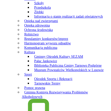
Szkoły
Przedszkola
Żłobki
Informacja o stanie realizacji zadań oświatowych
Opieka nad zwierzętami
Opieka zdrowotna
Ochrona środowiska
Rolnictwo
Regulaminy konkursów/imprez
Harmonogram wywozu odpadów
Komunikacja publiczna
Kultura
Gminny Ośrodek Kultury SEZAM
Pałac Jankowice
Biblioteka Publiczna Gminy Tarnowo Podgórne
Muzeum Powstańców Wielkopolskich w Lusowie
Sport
Ośrodek Sportu i Rekreacji
Tarnowskie Termy
Pomoc prawna
Gminna Komisja Rozwiązywania Problemów
Alkoholowych