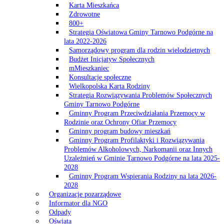
Karta Mieszkańca
Zdrowotne
800+
Strategia Oświatowa Gminy Tarnowo Podgórne na
lata 2022-2026
Samorządowy program dla rodzin wielodzietnych
Budżet Inicjatyw Społecznych
mMieszkaniec
Konsultacje społeczne
Wielkopolska Karta Rodziny
Strategia Rozwiązywania Problemów Społecznych
Gminy Tarnowo Podgórne
Gminny Program Przeciwdziałania Przemocy w
Rodzinie oraz Ochrony Ofiar Przemocy
Gminny program budowy mieszkań
Gminny Program Profilaktyki i Rozwiązywania
Problemów Alkoholowych, Narkomanii oraz Innych
Uzależnień w Gminie Tarnowo Podgórne na lata 2025-
2028
Gminny Program Wspierania Rodziny na lata 2026-
2028
Organizacje pozarządowe
Informator dla NGO
Odpady
Oświata