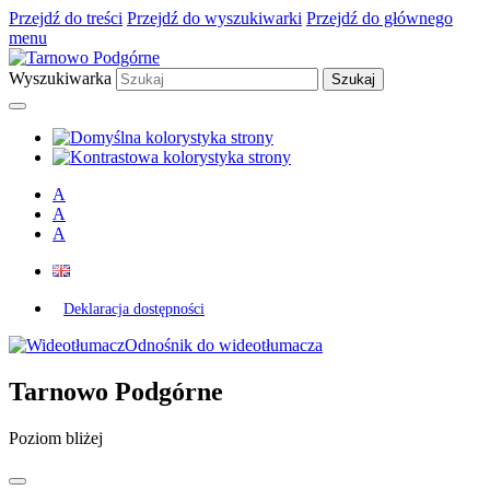
Przejdź do treści
Przejdź do wyszukiwarki
Przejdź do głównego
menu
Wyszukiwarka
A
A
A
Deklaracja dostępności
Odnośnik do wideotłumacza
Tarnowo Podgórne
Poziom bliżej