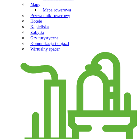
Mapy
Mapa rowerowa
Przewodnik rowerowy
Hotele
Kąpieliska
Zabytki
Gry turystyczne
Komunikacja i dojazd
Wirtualny spacer