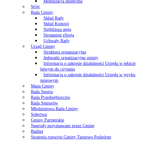
Mobilizacja społeczna
Wójt
Rada Gminy
Skład Rady
Skład Komisji
Najbliższa sesja
Streaming eSesja
Uchwały Rady
Urząd Gminy
Struktura organizacyjna
Jednostki organizacyjne gminy
Informacja o zakresie działalności Urzędu w tekście
łatwym do czytania
Informacja o zakresie działalności Urzędu w języku
migowym
Mapa Gminy
Rada Sportu
Rada Przedsiębiorców
Rada Seniorów
Młodzieżowa Rada Gminy
Sołectwa
Gminy Partnerskie
Nagrody przyznawane przez Gminę
Budżet
Strategia rozwoju Gminy Tarnowo Podgórne