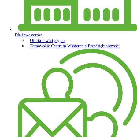
Dla inwestorów
Oferta inwestycyjna
Tarnowskie Centrum Wspierania Przedsiębiorczości