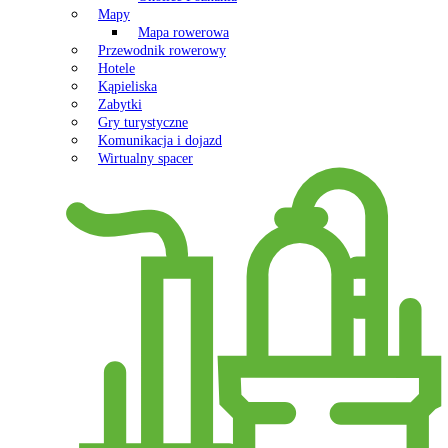
Mapy
Mapa rowerowa
Przewodnik rowerowy
Hotele
Kąpieliska
Zabytki
Gry turystyczne
Komunikacja i dojazd
Wirtualny spacer