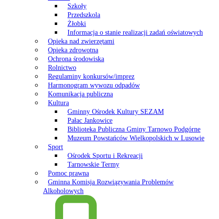
Szkoły
Przedszkola
Żłobki
Informacja o stanie realizacji zadań oświatowych
Opieka nad zwierzętami
Opieka zdrowotna
Ochrona środowiska
Rolnictwo
Regulaminy konkursów/imprez
Harmonogram wywozu odpadów
Komunikacja publiczna
Kultura
Gminny Ośrodek Kultury SEZAM
Pałac Jankowice
Biblioteka Publiczna Gminy Tarnowo Podgórne
Muzeum Powstańców Wielkopolskich w Lusowie
Sport
Ośrodek Sportu i Rekreacji
Tarnowskie Termy
Pomoc prawna
Gminna Komisja Rozwiązywania Problemów
Alkoholowych