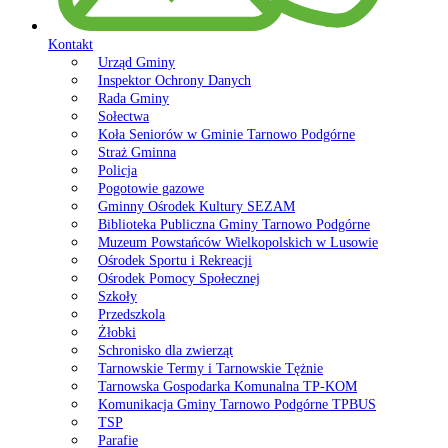
Kontakt
Urząd Gminy
Inspektor Ochrony Danych
Rada Gminy
Sołectwa
Koła Seniorów w Gminie Tarnowo Podgórne
Straż Gminna
Policja
Pogotowie gazowe
Gminny Ośrodek Kultury SEZAM
Biblioteka Publiczna Gminy Tarnowo Podgórne
Muzeum Powstańców Wielkopolskich w Lusowie
Ośrodek Sportu i Rekreacji
Ośrodek Pomocy Społecznej
Szkoły
Przedszkola
Żłobki
Schronisko dla zwierząt
Tarnowskie Termy i Tarnowskie Tężnie
Tarnowska Gospodarka Komunalna TP-KOM
Komunikacja Gminy Tarnowo Podgórne TPBUS
TSP
Parafie