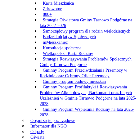
Karta Mieszkańca
Zdrowotne
800+
Strategia Oświatowa Gminy Tarnowo Podgórne na
lata 2022-2026
Samorządowy program dla rodzin wielodzietnych
Budżet Inicjatyw Społecznych
mMieszkaniec
Konsultacje społeczne
Wielkopolska Karta Rodziny
Strategia Rozwiązywania Problemów Społecznych
Gminy Tarnowo Podgórne
Gminny Program Przeciwdziałania Przemocy w
Rodzinie oraz Ochrony Ofiar Przemocy
Gminny program budowy mieszkań
Gminny Program Profilaktyki i Rozwiązywania
Problemów Alkoholowych, Narkomanii oraz Innych
Uzależnień w Gminie Tarnowo Podgórne na lata 2025-
2028
Gminny Program Wspierania Rodziny na lata 2026-
2028
Organizacje pozarządowe
Informator dla NGO
Odpady
Oświata