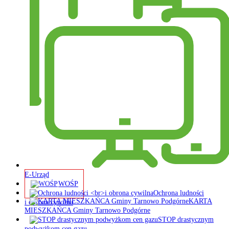
E-Urząd
WOŚP
Ochrona ludności
KARTA
i obrona cywilna
MIESZKAŃCA Gminy Tarnowo Podgórne
STOP drastycznym
podwyżkom cen gazu