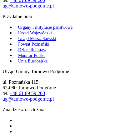
tel.
+48 61 89 59 200
ug@tarnowo-podgorne.pl
Przydatne linki
Organy i instytucje państwowe
Urząd Wojewódzki
Urząd Marszałkowski
Powiat Poznański
Dziennik Ustaw
Monitor Polski
Unia Europejska
Urząd Gminy Tarnowo Podgórne
ul. Poznańska 115
62-080 Tarnowo Podgórne
tel.
+48 61 89 59 200
ug@tarnowo-podgorne.pl
Znajdziesz nas też na