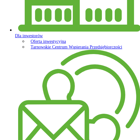
Dla inwestorów
Oferta inwestycyjna
Tarnowskie Centrum Wspierania Przedsiębiorczości