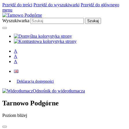
Przejdź do treści
Przejdź do wyszukiwarki
Przejdź do głównego
menu
Wyszukiwarka
A
A
A
Deklaracja dostępności
Odnośnik do wideotłumacza
Tarnowo Podgórne
Poziom bliżej