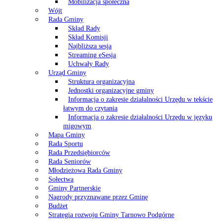
Mobilizacja społeczna
Wójt
Rada Gminy
Skład Rady
Skład Komisji
Najbliższa sesja
Streaming eSesja
Uchwały Rady
Urząd Gminy
Struktura organizacyjna
Jednostki organizacyjne gminy
Informacja o zakresie działalności Urzędu w tekście
łatwym do czytania
Informacja o zakresie działalności Urzędu w języku
migowym
Mapa Gminy
Rada Sportu
Rada Przedsiębiorców
Rada Seniorów
Młodzieżowa Rada Gminy
Sołectwa
Gminy Partnerskie
Nagrody przyznawane przez Gminę
Budżet
Strategia rozwoju Gminy Tarnowo Podgórne