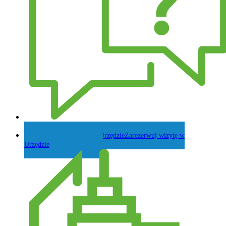
Zadaj pytanie Wójtowi
Zarezerwuj wizytę w
Urzędzie