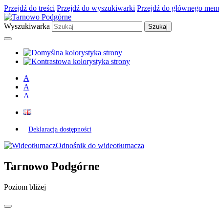
Przejdź do treści
Przejdź do wyszukiwarki
Przejdź do głównego men
Wyszukiwarka
A
A
A
Deklaracja dostępności
Odnośnik do wideotłumacza
Tarnowo Podgórne
Poziom bliżej