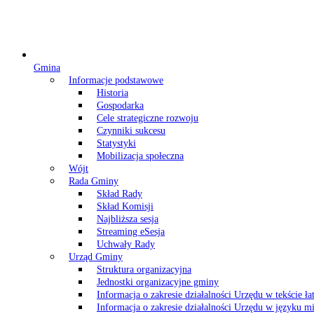
Gmina
Informacje podstawowe
Historia
Gospodarka
Cele strategiczne rozwoju
Czynniki sukcesu
Statystyki
Mobilizacja społeczna
Wójt
Rada Gminy
Skład Rady
Skład Komisji
Najbliższa sesja
Streaming eSesja
Uchwały Rady
Urząd Gminy
Struktura organizacyjna
Jednostki organizacyjne gminy
Informacja o zakresie działalności Urzędu w tekście ł
Informacja o zakresie działalności Urzędu w języku