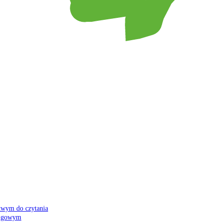
atwym do czytania
 migowym