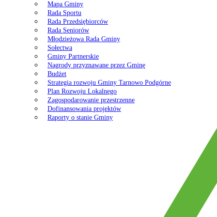
Mapa Gminy
Rada Sportu
Rada Przedsiębiorców
Rada Seniorów
Młodzieżowa Rada Gminy
Sołectwa
Gminy Partnerskie
Nagrody przyznawane przez Gminę
Budżet
Strategia rozwoju Gminy Tarnowo Podgórne
Plan Rozwoju Lokalnego
Zagospodarowanie przestrzenne
Dofinansowania projektów
Raporty o stanie Gminy