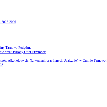
a 2022-2026
miny Tarnowo Podgórne
nie oraz Ochrony Ofiar Przemocy
emów Alkoholowych, Narkomanii oraz Innych Uzależnień w Gminie Tarnowo 
028