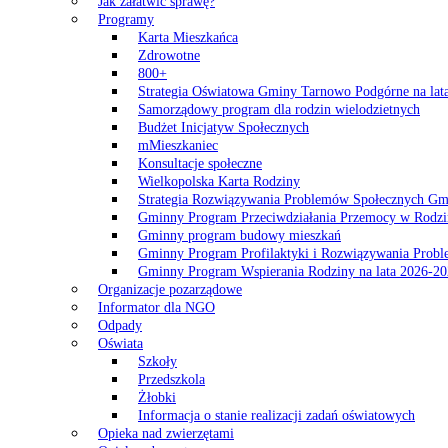
Jak załatwić sprawę?
Programy
Karta Mieszkańca
Zdrowotne
800+
Strategia Oświatowa Gminy Tarnowo Podgórne na lat
Samorządowy program dla rodzin wielodzietnych
Budżet Inicjatyw Społecznych
mMieszkaniec
Konsultacje społeczne
Wielkopolska Karta Rodziny
Strategia Rozwiązywania Problemów Społecznych G
Gminny Program Przeciwdziałania Przemocy w Rodzi
Gminny program budowy mieszkań
Gminny Program Profilaktyki i Rozwiązywania Probl
Gminny Program Wspierania Rodziny na lata 2026-2
Organizacje pozarządowe
Informator dla NGO
Odpady
Oświata
Szkoły
Przedszkola
Żłobki
Informacja o stanie realizacji zadań oświatowych
Opieka nad zwierzętami